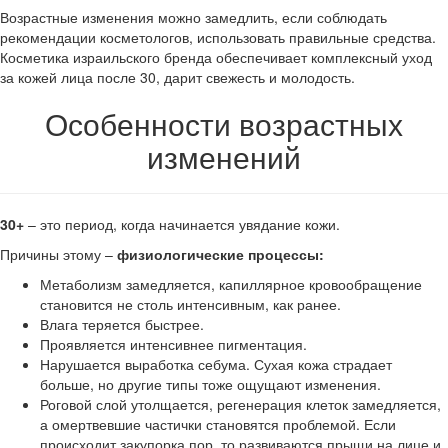
Возрастные изменения можно замедлить, если соблюдать
рекомендации косметологов, использовать правильные средства.
Косметика израильского бренда обеспечивает комплексный уход
за кожей лица после 30, дарит свежесть и молодость.
Особенности возрастных
изменений
30+
– это период, когда начинается увядание кожи.
Причины этому –
физиологические процессы:
Метаболизм замедляется, капиллярное кровообращение
становится не столь интенсивным, как ранее.
Влага теряется быстрее.
Проявляется интенсивнее пигментация.
Нарушается выработка себума. Сухая кожа страдает
больше, но другие типы тоже ощущают изменения.
Роговой слой утолщается, регенерация клеток замедляется,
а омертвевшие частички становятся проблемой. Если
происходит закупорка пор, то развиваются прыщи на лице и