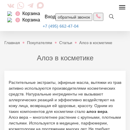
Togg
Корзина
navi
0
Вход
обратный звонок
Корзина
0
+7 (495) 662-47-04
Главная
Покупателям
Статьи
Алоэ в косметике
Алоэ в косметике
Растительные экстракты, эфирные масла, вытяжки из трав
активно используются производителями косметических
средств. Натуральные ингредиенты не вызывают
аллергических реакций и эффективно воздействуют на
кожу лица, возвращая ей здоровье, красоту. Одним из
таких компонентов для косметики стало
алоэ вера
.
Алоэ вера – многолетнее растение с крупными, плотными
листьями. Используется в медицине, парфюмерии,
косметологии на протяжении многих лет. Не требует