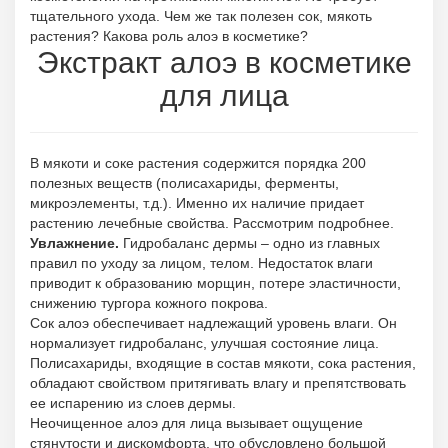
тщательного ухода. Чем же так полезен сок, мякоть
растения? Какова роль алоэ в косметике?
Экстракт алоэ в косметике
для лица
В мякоти и соке растения содержится порядка 200
полезных веществ (полисахариды, ферменты,
микроэлементы, т.д.). Именно их наличие придает
растению лечебные свойства. Рассмотрим подробнее.
Увлажнение.
Гидробаланс дермы – одно из главных
правил по уходу за лицом, телом. Недостаток влаги
приводит к образованию морщин, потере эластичности,
снижению тургора кожного покрова.
Сок алоэ обеспечивает надлежащий уровень влаги. Он
нормализует гидробаланс, улучшая состояние лица.
Полисахариды, входящие в состав мякоти, сока растения,
обладают свойством притягивать влагу и препятствовать
ее испарению из слоев дермы.
Неочищенное алоэ для лица вызывает ощущение
стянутости и дискомфорта, что обусловлено большой