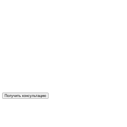
Бесплатная консультация косметолога
Получите бесплатную консультацию у наших косметологов
Получить консультацию