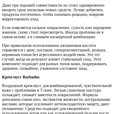
Даже при хорошей совместимости не стоит одновременно
вводить сразу несколько новых средств. Лучше добавлять
продукты постепенно, чтобы понимать реакцию, вовремя
корректировать уход.
Если появляется сильное покраснение, сухость или ощущение
жжения, схему стоит пересмотреть. Иногда проблема не в
самом активе, а в слишком насыщенной комбинации.
При правильном использовании азелаиновая кислота
справляется с акне, постакне, гиперпигментацией, розацеа,
неровным тоном без агрессивного воздействия. Это тот
случай, когда на результат влияет стабильный уход. Этот
компонент подходит для разных типов кожи, поддерживать
здоровое, спокойное, ухоженное состояние лица.
Крем-мусс Barbados
Воздушный крем-мусс для комбинированной, чувствительной
кожи с проблемами в Т-зоне. Легкая сливочная текстура
охлаждает, снижает заметность покраснений. Формула
дополнена соком алоэ, экстрактом жимолости, натуральными
маслами, которые усиливают антиоксидантную защиту, дают
увлажнение. Средство подходит для ежедневного
использования летом или как успокаивающий бальзам после