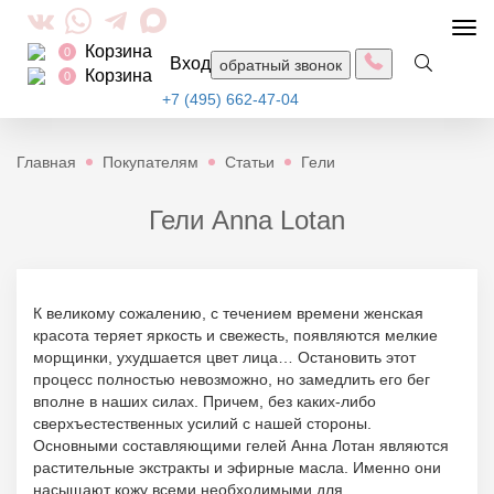
Togg
Корзина
navi
0
Вход
обратный звонок
Корзина
0
+7 (495) 662-47-04
Главная
Покупателям
Статьи
Гели
Гели Anna Lotan
К великому сожалению, с течением времени женская
красота теряет яркость и свежесть, появляются мелкие
морщинки, ухудшается цвет лица… Остановить этот
процесс полностью невозможно, но замедлить его бег
вполне в наших силах. Причем, без каких-либо
сверхъестественных усилий с нашей стороны.
Основными составляющими гелей Анна Лотан являются
растительные экстракты и эфирные масла. Именно они
насыщают кожу всеми необходимыми для