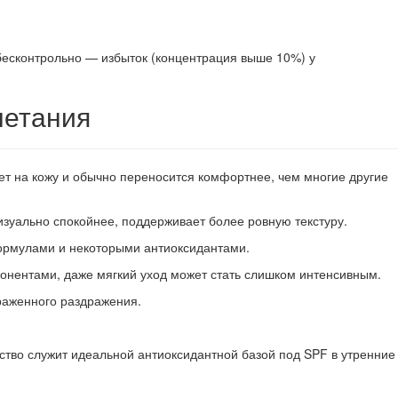
 бесконтрольно — избыток (концентрация выше 10%) у
четания
ет на кожу и обычно переносится комфортнее, чем многие другие
изуально спокойнее, поддерживает более ровную текстуру.
ормулами и некоторыми антиоксидантами.
понентами, даже мягкий уход может стать слишком интенсивным.
ыраженного раздражения.
дство служит идеальной антиоксидантной базой под SPF в утренние