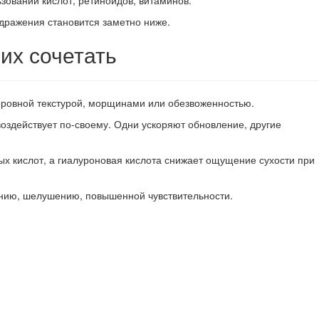
зовании кислот, ретиноидов, витаминов.
здражения становится заметно ниже.
 их сочетать
неровной текстурой, морщинами или обезвоженностью.
воздействует по-своему. Одни ускоряют обновление, другие
х кислот, а гиалуроновая кислота снижает ощущение сухости при
ению, шелушению, повышенной чувствительности.