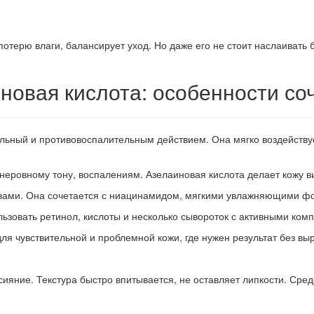
отерю влаги, балансирует уход. Но даже его не стоит наслаивать
новая кислота: особенности со
альный и противовоспалительным действием. Она мягко воздейству
 неровному тону, воспалениям. Азелаиновая кислота делает кожу в
ивами. Она сочетается с ниацинамидом, мягкими увлажняющими ф
ьзовать ретинол, кислоты и несколько сывороток с активными ком
ля чувствительной и проблемной кожи, где нужен результат без в
сияние. Текстура быстро впитывается, не оставляет липкости. Сре