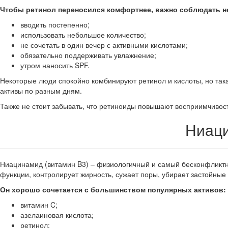
Чтобы ретинол переносился комфортнее, важно соблюдать н
вводить постепенно;
использовать небольшое количество;
не сочетать в один вечер с активными кислотами;
обязательно поддерживать увлажнение;
утром наносить SPF.
Некоторые люди спокойно комбинируют ретинол и кислоты, но така
активы по разным дням.
Также не стоит забывать, что ретиноиды повышают восприимчивост
Ниаци
Ниацинамид (витамин B3) – физиологичный и самый бесконфликтн
функции, контролирует жирность, сужает поры, убирает застойны
Он хорошо сочетается с большинством популярных активов:
витамин C;
азелаиновая кислота;
ретинол;