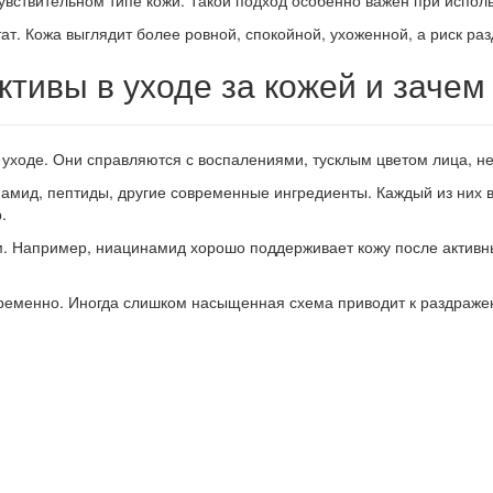
увствительном типе кожи. Такой подход особенно важен при исполь
ат. Кожа выглядит более ровной, спокойной, ухоженной, а риск ра
ктивы в уходе за кожей и зачем
в уходе. Они справляются с воспалениями, тусклым цветом лица, 
намид, пептиды, другие современные ингредиенты. Каждый из них 
.
. Например, ниацинамид хорошо поддерживает кожу после активны
овременно. Иногда слишком насыщенная схема приводит к раздраж