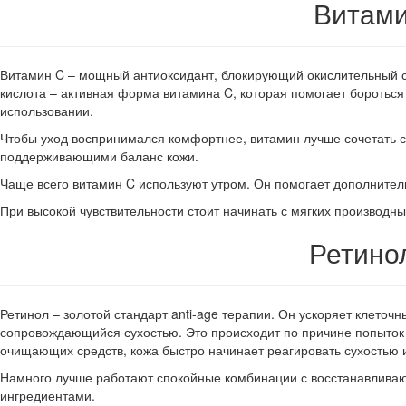
Витами
Витамин C – мощный антиоксидант, блокирующий окислительный ст
кислота – активная форма витамина C, которая помогает бороться
использовании.
Чтобы уход воспринимался комфортнее, витамин лучше сочетать
поддерживающими баланс кожи.
Чаще всего витамин C используют утром. Он помогает дополнител
При высокой чувствительности стоит начинать с мягких производн
Ретино
Ретинол – золотой стандарт anti-age терапии. Он ускоряет клето
сопровождающийся сухостью. Это происходит по причине попыток 
очищающих средств, кожа быстро начинает реагировать сухостью 
Намного лучше работают спокойные комбинации с восстанавлив
ингредиентами.