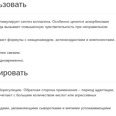
ьзовать
стимулирует синтез коллагена. Особенно ценится аскорбиновая
огда вызывает повышенную чувствительность при неправильном
тают формулы с ниацинамидом, антиоксидантами и компонентами,
олее свежим.
 одновременно.
ировать
себорегуляцию. Обратная сторона применения – период адаптации,
очетают с большим количеством кислот или агрессивных
идами, увлажняющими сыворотками и мягкими успокаивающими