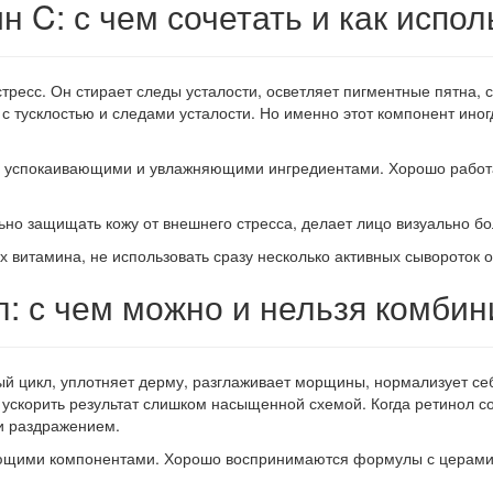
н C: с чем сочетать и как испол
ресс. Он стирает следы усталости, осветляет пигментные пятна, 
 с тусклостью и следами усталости. Но именно этот компонент ин
 с успокаивающими и увлажняющими ингредиентами. Хорошо рабо
ьно защищать кожу от внешнего стресса, делает лицо визуально б
ых витамина, не использовать сразу несколько активных сывороток
л: с чем можно и нельзя комбин
чный цикл, уплотняет дерму, разглаживает морщины, нормализует 
ускорить результат слишком насыщенной схемой. Когда ретинол с
и раздражением.
ающими компонентами. Хорошо воспринимаются формулы с церам