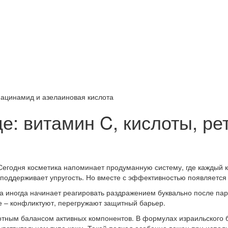
ниацинамид и азелаиновая кислота
де: витамин C, кислоты, р
егодня косметика напоминает продуманную систему, где каждый к
и поддерживает упругость. Но вместе с эффективностью появляется
иногда начинает реагировать раздражением буквально после пары 
е – конфликтуют, перегружают защитный барьер.
мотным балансом активных компонентов. В формулах израильского