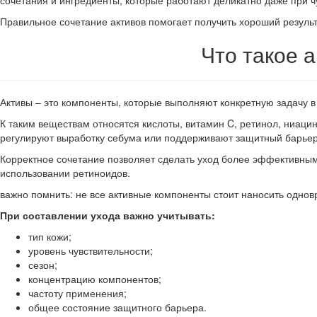
сочетания и ингредиенты, которые работают деликатно даже при ч
Правильное сочетание активов помогает получить хороший результ
Что такое а
Активы – это компоненты, которые выполняют конкретную задачу 
К таким веществам относятся кислоты, витамин C, ретинол, ниаци
регулируют выработку себума или поддерживают защитный барьер
Корректное сочетание позволяет сделать уход более эффективным
использовании ретиноидов.
важно помнить: не все активные компоненты стоит наносить одн
При составлении ухода важно учитывать:
тип кожи;
уровень чувствительности;
сезон;
концентрацию компонентов;
частоту применения;
общее состояние защитного барьера.