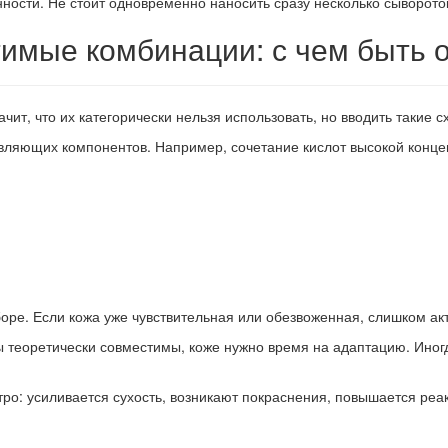
ности. Не стоит одновременно наносить сразу несколько сыворото
имые комбинации: с чем быть 
ит, что их категорически нельзя использовать, но вводить такие 
вляющих компонентов. Например, сочетание кислот высокой конце
боре. Если кожа уже чувствительная или обезвоженная, слишком а
ы теоретически совместимы, коже нужно время на адаптацию. Иног
о: усиливается сухость, возникают покраснения, повышается реак