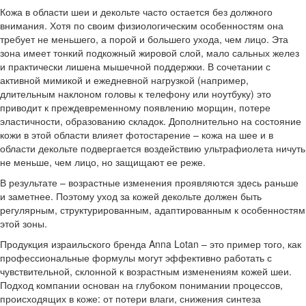
Кожа в области шеи и декольте часто остается без должного
внимания. Хотя по своим физиологическим особенностям она
требует не меньшего, а порой и большего ухода, чем лицо. Эта
зона имеет тонкий подкожный жировой слой, мало сальных желез
и практически лишена мышечной поддержки. В сочетании с
активной мимикой и ежедневной нагрузкой (например,
длительным наклоном головы к телефону или ноутбуку) это
приводит к преждевременному появлению морщин, потере
эластичности, образованию складок. Дополнительно на состояние
кожи в этой области влияет фотостарение – кожа на шее и в
области декольте подвергается воздействию ультрафиолета ничуть
не меньше, чем лицо, но защищают ее реже.
В результате – возрастные изменения проявляются здесь раньше
и заметнее. Поэтому уход за кожей декольте должен быть
регулярным, структурированным, адаптированным к особенностям
этой зоны.
Продукция израильского бренда Anna Lotan – это пример того, как
профессиональные формулы могут эффективно работать с
чувствительной, склонной к возрастным изменениям кожей шеи.
Подход компании основан на глубоком понимании процессов,
происходящих в коже: от потери влаги, снижения синтеза