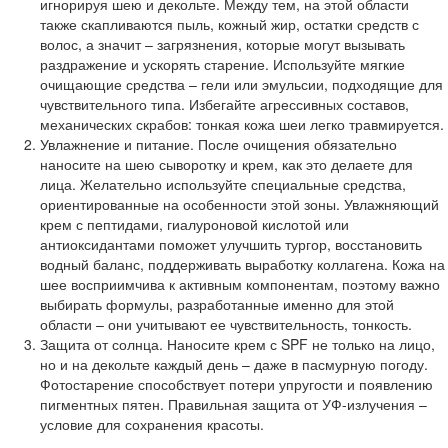
игнорируя шею и декольте. Между тем, на этой области
также скапливаются пыль, кожный жир, остатки средств с
волос, а значит – загрязнения, которые могут вызывать
раздражение и ускорять старение. Используйте мягкие
очищающие средства – гели или эмульсии, подходящие для
чувствительного типа. Избегайте агрессивных составов,
механических скрабов: тонкая кожа шеи легко травмируется.
Увлажнение и питание. После очищения обязательно
наносите на шею сыворотку и крем, как это делаете для
лица. Желательно используйте специальные средства,
ориентированные на особенности этой зоны. Увлажняющий
крем с пептидами, гиалуроновой кислотой или
антиоксидантами поможет улучшить тургор, восстановить
водный баланс, поддерживать выработку коллагена. Кожа на
шее восприимчива к активным компонентам, поэтому важно
выбирать формулы, разработанные именно для этой
области – они учитывают ее чувствительность, тонкость.
Защита от солнца. Наносите крем с SPF не только на лицо,
но и на декольте каждый день – даже в пасмурную погоду.
Фотостарение способствует потери упругости и появлению
пигментных пятен. Правильная защита от УФ-излучения –
условие для сохранения красоты.