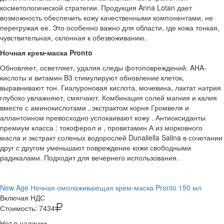
косметологической стратегии. Продукция Anna Lotan дает
возможность обеспечить кожу качественными компонентами, не
перегружая ее. Это особенно важно для области, где кожа тонкая,
чувствительная, склонная к обезвоживанию.
Ночная крем-маска Pronto
Обновляет, осветляет, удаляя следы фотоповреждений. AHA-
кислоты и витамин B3 стимулируют обновление клеток,
выравнивают тон. Гиалуроновая кислота, мочевина, лактат натрия
глубоко увлажняют, смягчают. Комбинация солей магния и калия
вместе с аминокислотами , экстрактом корня Громвеля и
аллантоином превосходно успокаивают кожу . Антиоксиданты
премиум класса : токоферол и , провитамин А из морковного
масла и экстракт соленых водорослей Dunaliella Salina в сочетании
друг с другом уменьшают повреждение кожи свободными
радикалами. Подходит для вечернего использования.
New Age Ночная омолаживающая крем-маска Pronto 150 мл
Включая НДС
Стоимость:
7434
Нет в наличии