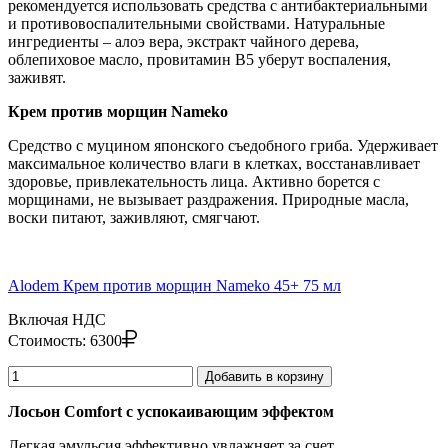
рекомендуется использовать средства с антибактериальными
и противовоспалительными свойствами. Натуральные
ингредиенты – алоэ вера, экстракт чайного дерева,
облепиховое масло, провитамин В5 уберут воспаления,
заживят.
Крем против морщин Nameko
Средство с муцином японского съедобного гриба. Удерживает
максимальное количество влаги в клетках, восстанавливает
здоровье, привлекательность лица. Активно борется с
морщинами, не вызывает раздражения. Природные масла,
воски питают, заживляют, смягчают.
Alodem Крем против морщин Nameko 45+ 75 мл
Включая НДС
Стоимость:
6300
Добавить в корзину
Лосьон Comfort с успокаивающим эффектом
Легкая эмульсия эффективно увлажняет за счет