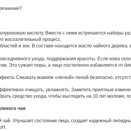
грязнение?
луроновую кислоту. Вместе с ними встречаются наборы раз
ит воспалительный процесс.
астей и зон. В составе находится масло чайного дерева, 
седневного ухода, поддержания красоты. Если кожа склонн
. Это сужает поры, а лицо постепенно избавляется от бле
фекта. Смывать макияж «легкой» пеной безопасно, отсут
ффективно очищать, увлажнять. Заметить приятные измене
рать средство ухода, чтобы выглядеть на 10 лет моложе, п
леного чая
ый чай. Улучшает состояние лица, создает надежный липи
pH.