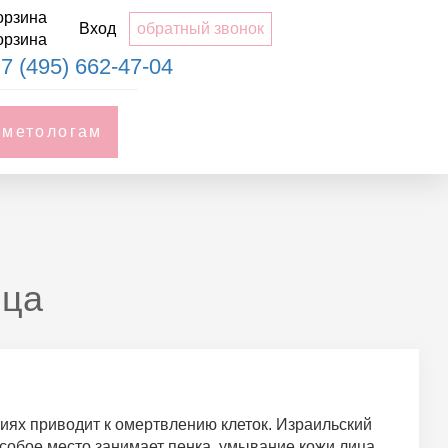
орзина
Вход
обратный звонок
орзина
7 (495) 662-47-04
сметологам
ица
иях приводит к омертвлению клеток. Израильский
собое место занимает пенка, умывание кожи лица