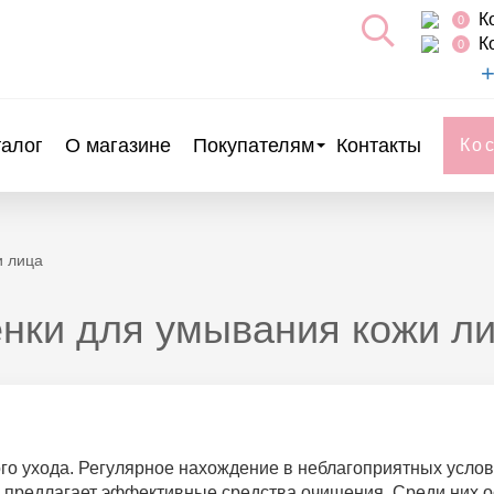
К
0
К
0
+
талог
О магазине
Покупателям
Контакты
Ко
и лица
нки для умывания кожи л
о ухода. Регулярное нахождение в неблагоприятных услов
 предлагает эффективные средства очищения. Среди них о