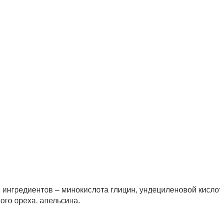
ингредиентов – минокислота глицин, ундециленовой кисло
ого ореха, апельсина.