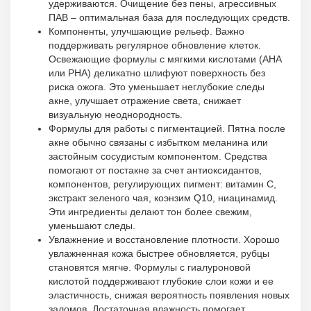
удерживаются. Очищение без пены, агрессивных
ПАВ – оптимальная база для последующих средств.
Компоненты, улучшающие рельеф. Важно
поддерживать регулярное обновление клеток.
Освежающие формулы с мягкими кислотами (AHA
или PHA) деликатно шлифуют поверхность без
риска ожога. Это уменьшает неглубокие следы
акне, улучшает отражение света, снижает
визуальную неоднородность.
Формулы для работы с пигментацией. Пятна после
акне обычно связаны с избытком меланина или
застойным сосудистым компонентом. Средства
помогают от постакне за счет антиоксидантов,
компонентов, регулирующих пигмент: витамин С,
экстракт зеленого чая, коэнзим Q10, ниацинамид.
Эти ингредиенты делают тон более свежим,
уменьшают следы.
Увлажнение и восстановление плотности. Хорошо
увлажненная кожа быстрее обновляется, рубцы
становятся мягче. Формулы с гиалуроновой
кислотой поддерживают глубокие слои кожи и ее
эластичность, снижая вероятность появления новых
заломов. Достаточная влажность помогает