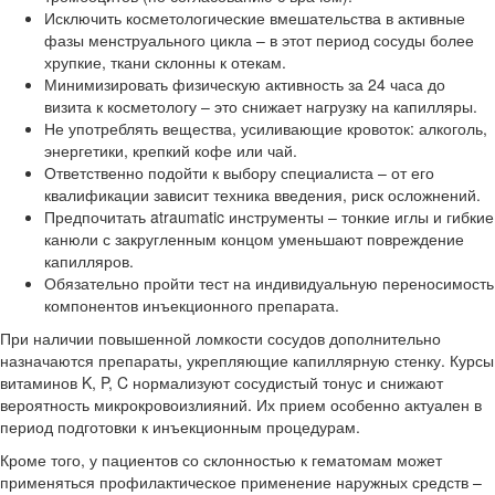
Исключить косметологические вмешательства в активные
фазы менструального цикла – в этот период сосуды более
хрупкие, ткани склонны к отекам.
Минимизировать физическую активность за 24 часа до
визита к косметологу – это снижает нагрузку на капилляры.
Не употреблять вещества, усиливающие кровоток: алкоголь,
энергетики, крепкий кофе или чай.
Ответственно подойти к выбору специалиста – от его
квалификации зависит техника введения, риск осложнений.
Предпочитать atraumatic инструменты – тонкие иглы и гибкие
канюли с закругленным концом уменьшают повреждение
капилляров.
Обязательно пройти тест на индивидуальную переносимость
компонентов инъекционного препарата.
При наличии повышенной ломкости сосудов дополнительно
назначаются препараты, укрепляющие капиллярную стенку. Курсы
витаминов K, P, C нормализуют сосудистый тонус и снижают
вероятность микрокровоизлияний. Их прием особенно актуален в
период подготовки к инъекционным процедурам.
Кроме того, у пациентов со склонностью к гематомам может
применяться профилактическое применение наружных средств –