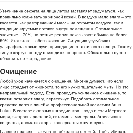
Увеличение секрета на лице летом заставляет задуматься, как
правильно ухаживать за жирной кожей. В воздухе мало влаги – это
касается, как разгоряченной массы на открытом воздухе, так и
кондиционируемых потоков внутри помещения. Оптимальное
значение – 70%, но летние реалии показывают обычно не более
50%. Итог этого – обезвоживание. Ситуацию усугубляют
ультрафиолетовые лучи, приходящие от активного солнца. Такому
типу в жаркую погоду приходится непросто. Обязательно нужно
облегчить ее «страдания».
Очищение
Любой уход начинается с очищения. Многие думают, что если
лицо страдает от жирности, то его нужно тщательно мыть. Но это
неправильный подход. Если проводить усиленное очищение, то
клетки потеряют влагу, пересохнут. Подобрать оптимальное
средство легко в линейке профессиональной косметики Anna
Lotan. В составе активных ингредиентов – вода и соли Мертвого
моря, экстракты растений, витамины, минералы. Агрессивные
вещества, ароматизаторы, консерванты отсутствуют.
Главное правило – аккуратно обходится с кожей. Чтобы убирать