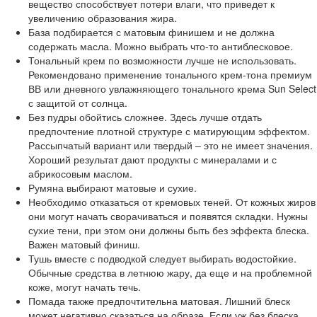
вещество способствует потери влаги, что приведет к
увеличению образования жира.
База подбирается с матовым финишем и не должна
содержать масла. Можно выбрать что-то антиблесковое.
Тональный крем по возможности лучше не использовать.
Рекомендовано применение тонального крем-тона премиум
ВВ или дневного увлажняющего тонального крема Sun Select
с защитой от солнца.
Без пудры обойтись сложнее. Здесь лучше отдать
предпочтение плотной структуре с матирующим эффектом.
Рассыпчатый вариант или твердый – это не имеет значения.
Хороший результат дают продукты с минералами и с
абрикосовым маслом.
Румяна выбирают матовые и сухие.
Необходимо отказаться от кремовых теней. От кожных жиров
они могут начать сворачиваться и появятся складки. Нужны
сухие тени, при этом они должны быть без эффекта блеска.
Важен матовый финиш.
Тушь вместе с подводкой следует выбирать водостойкие.
Обычные средства в летнюю жару, да еще и на проблемной
коже, могут начать течь.
Помада также предпочтительна матовая. Лишний блеск
может негативно сказаться на образе. Если уж без блеска