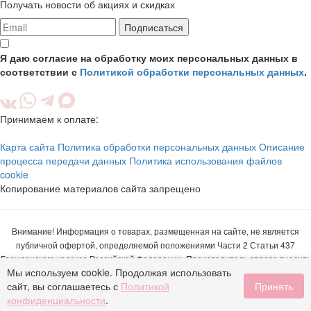
Получать новости об акциях и скидках
Подписаться
Я даю согласие на обработку моих персональных данных в
соответствии с
Политикой обработки персональных данных
.
Принимаем к оплате:
Карта сайта
Политика обработки персональных данных
Описание
процесса передачи данных
Политика использования файлов
cookie
Копирование материалов сайта запрещено
Внимание! Информация о товарах, размещенная на сайте, не является
публичной офертой, определяемой положениями Части 2 Статьи 437
Гражданского кодекса Российской Федерации. Производитель вправе вносить
Мы используем cookie. Продолжая использовать
изменения в характеристики, названия, внешний вид и комплектацию
сайт, вы соглашаетесь с
Политикой
Принять
товаров без предварительного уведомления. Подробную информацию о
конфиденциальности
.
товаре вы можете получить по телефону +7 (495) 662-47-04