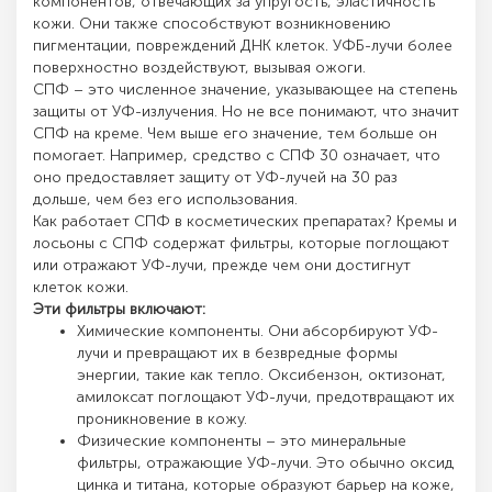
компонентов, отвечающих за упругость, эластичность
кожи. Они также способствуют возникновению
пигментации, повреждений ДНК клеток. УФБ-лучи более
поверхностно воздействуют, вызывая ожоги.
СПФ – это численное значение, указывающее на степень
защиты от УФ-излучения. Но не все понимают, что значит
СПФ на креме. Чем выше его значение, тем больше он
помогает. Например, средство с СПФ 30 означает, что
оно предоставляет защиту от УФ-лучей на 30 раз
дольше, чем без его использования.
Как работает СПФ в косметических препаратах? Кремы и
лосьоны с СПФ содержат фильтры, которые поглощают
или отражают УФ-лучи, прежде чем они достигнут
клеток кожи.
Эти фильтры включают:
Химические компоненты. Они абсорбируют УФ-
лучи и превращают их в безвредные формы
энергии, такие как тепло. Оксибензон, октизонат,
амилоксат поглощают УФ-лучи, предотвращают их
проникновение в кожу.
Физические компоненты – это минеральные
фильтры, отражающие УФ-лучи. Это обычно оксид
цинка и титана, которые образуют барьер на коже,