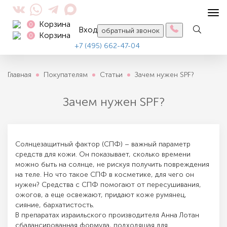
Tog
Корзина
navi
0
Вход
обратный звонок
Корзина
0
+7 (495) 662-47-04
Главная
Покупателям
Статьи
Зачем нужен SPF?
Зачем нужен SPF?
Солнцезащитный фактор (СПФ) – важный параметр
средств для кожи. Он показывает, сколько времени
можно быть на солнце, не рискуя получить повреждения
на теле. Но что такое СПФ в косметике, для чего он
нужен? Средства с СПФ помогают от пересушивания,
ожогов, а еще освежают, придают коже румянец,
сияние, бархатистость.
В препаратах израильского производителя Анна Лотан
сбалансированная формула, подходящая для