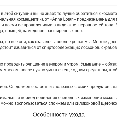
 в этой ситуации вы не знает, то лучше обратиться к косме
нальная космецевтика от «Anna Lotan» предназначена для
 и всеми ее проявлениями в виде акне, неровностей тона.
ица, прыщей, камедонов, расширенных пор.
, но все они, как оказалось, вполне решаемы. Многие долг
дстоит избавиться от спиртосодержащих лосьонов, скрабов
о проводить очищение вечером и утром. Умывание – обязат
м маслом, после нужно умыться еще одним средством, что
ион. Он должен состоять из полезных свежих продуктов, а
нимальный период появления очевидных изменений может 
 можно воспользоваться спонжем или силиконовой щеточкой
Особенности ухода