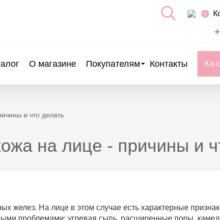
К
0
+
талог
О магазине
Покупателям
Контакты
Ко
ричины и что делать
ожа на лице - причины и ч
ых желез. На лице в этом случае есть характерные призна
ыми проблемами: угревая сыпь, расширенные поры, камедон