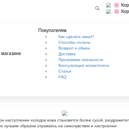
Кор
0
Кор
0
Покупателям
Как сделать заказ?
Способы оплаты
Возврат и обмен
 магазине
Доставка
Программа лояльности
хода за кожей тела
Консультация косметолога
Статьи
FAQ
едства Anna Lotan для з
ри наступлении холодов кожа становится более сухой, раздражите
не лучшим образом отражаясь на самочувствии и настроении.