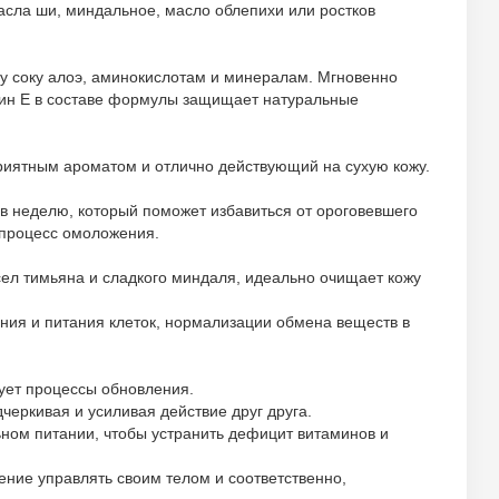
асла ши, миндальное, масло облепихи или ростков
у соку алоэ, аминокислотам и минералам. Мгновенно
мин Е в составе формулы защищает натуральные
риятным ароматом и отлично действующий на сухую кожу.
в неделю, который поможет избавиться от ороговевшего
 процесс омоложения.
сел тимьяна и сладкого миндаля, идеально очищает кожу
ния и питания клеток, нормализации обмена веществ в
ует процессы обновления.
черкивая и усиливая действие друг друга.
льном питании, чтобы устранить дефицит витаминов и
ение управлять своим телом и соответственно,