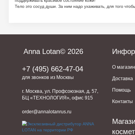
поддерживать красивое состояние кожи!
Тело это сосуд души. За ним надо ухаживать, для того чтоб
Anna Lotan© 2026
Инфор
О магази
+7 (495) 662-47-04
для звонков из Москвы
Доставка
Помощь
г. Москва, ул. Профсоюзная, д. 57,
БЦ «ТЕХНОЛОГИЯ», офис 915
Контакты
order@annalotanrus.ru
Магаз
косме