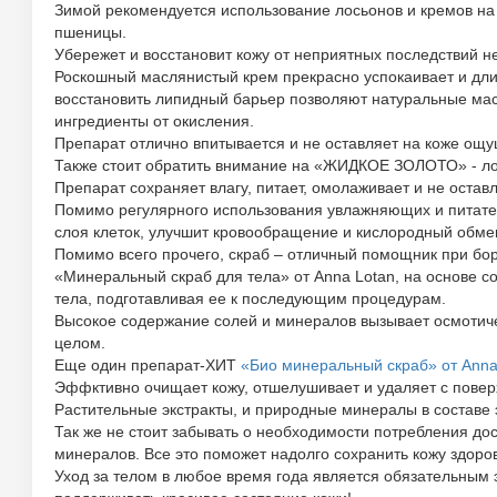
Зимой рекомендуется использование лосьонов и кремов на 
пшеницы.
Убережет и восстановит кожу от неприятных последствий н
Роскошный маслянистый крем прекрасно успокаивает и дли
восстановить липидный барьер позволяют натуральные мас
ингредиенты от окисления.
Препарат отлично впитывается и не оставляет на коже ощ
Также стоит обратить внимание на «ЖИДКОЕ ЗОЛОТО» - лос
Препарат сохраняет влагу, питает, омолаживает и не оставл
Помимо регулярного использования увлажняющих и питател
слоя клеток, улучшит кровообращение и кислородный обме
Помимо всего прочего, скраб – отличный помощник при бо
«Минеральный скраб для тела» от Anna Lotan, на основе с
тела, подготавливая ее к последующим процедурам.
Высокое содержание солей и минералов вызывает осмотиче
целом.
Еще один препарат-ХИТ
«Био минеральный скраб» от Anna 
Эффктивно очищает кожу, отшелушивает и удаляет с повер
Растительные экстракты, и природные минералы в составе э
Так же не стоит забывать о необходимости потребления дос
минералов. Все это поможет надолго сохранить кожу здоров
Уход за телом в любое время года является обязательным э