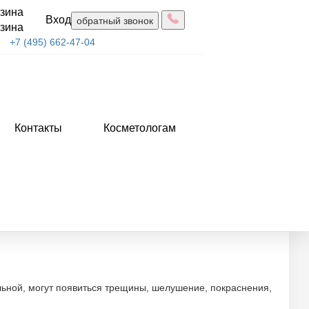
зина
Вход
обратный звонок
зина
+7 (495) 662-47-04
Контакты
Косметологам
имы
льной, могут появиться трещины, шелушение, покраснения,