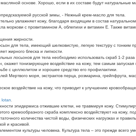
масляной основе. Хорошо, если в их составе будут натуральные м
епредсказуемой русской зимы, - Нежный крем-масло для тела.
тельно увлажняет кожу, благодаря входящим в состав натуральном
ла моркови с провитамином А, облепихи и витамин Е. Также вита
ущения жирности.
ьон для тела, имеющий шелковистую, легкую текстуру с тонким п
яет жирного блеска и липкости.
ьных лосьонов для тела необходимо использовать скраб 1-2 раза 
н, окажет тонизирующее воздействие на кожу, тем самым запуская
рьбе с целлюлитом и хорошее средство его профилактики.
олей Мертвого моря, экстрактов перца, розмарина, грейпфрута, ма
ское воздействие на кожу, что приводит к улучшению кровообраще
lotan
.
хности эпидермиса отжившие клетки, не травмируя кожу. Стимулир
того кремообразного скраба комплексно воздействуют на кожу, под
таточного количества чистой воды, физических нагрузках и прави
ой и красивой.
лементом культуры человека. Культура тела – это прежде всего ум