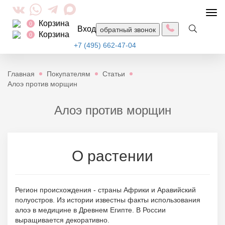
Togg
Корзина
navi
0
Вход
обратный звонок
Корзина
0
+7 (495) 662-47-04
Главная
Покупателям
Статьи
Алоэ против морщин
Алоэ против морщин
О растении
Регион происхождения - страны Африки и Аравийский
полуостров. Из истории известны факты использования
алоэ в медицине в Древнем Египте. В России
выращивается декоративно.