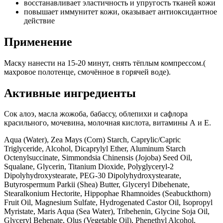
восстанавливает эластичность и упругость тканей кожи
повышает иммунитет кожи, оказывает антиоксидантное
действие
Применение
Маску нанести на 15-20 минут, снять тёплым компрессом.(
махровое полотенце, смочённое в горячей воде).
Активные ингредиенты
Сок алоэ, масла жожоба, бабассу, облепихи и сафлора
красильного, мочевина, молочная кислота, витамины А и Е.
Aqua (Water), Zea Mays (Corn) Starch, Caprylic/Capric
Triglyceride, Alcohol, Dicaprylyl Ether, Aluminum Starch
Octenylsuccinate, Simmondsia Chinensis (Jojoba) Seed Oil,
Squalane, Glycerin, Titanium Dioxide, Polyglyceryl-2
Dipolyhydroxystearate, PEG-30 Dipolyhydroxystearate,
Butyrospermum Parkii (Shea) Butter, Glyceryl Dibehenate,
Stearalkonium Hectorite, Hippophae Rhamnoides (Seabuckthorn)
Fruit Oil, Magnesium Sulfate, Hydrogenated Castor Oil, Isopropyl
Myristate, Maris Aqua (Sea Water), Tribehenin, Glycine Soja Oil,
Glyceryl Behenate, Olus (Vegetable Oil), Phenethyl Alcohol,