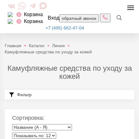
Togg
Корзина
navi
0
Вход
обратный звонок
Корзина
0
+7 (495) 662-47-04
Главная
Каталог
Линия
Кaмуфляжные средства по уходу за кожей
Кaмуфляжные средства по уходу за
кожей
Фильтр
Сортировка: