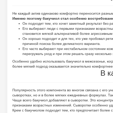
Не каждый актив одинаково комфортно переносится разным
Именно поэтому бакучиол стал особенно востребован
Он подходит тем, кто хочет заметный результат без 
Его выбирают люди с первыми признаками возрастных
становится мягкой альтернативой более агрессивным
Он хорошо подходит и для тех, кто уже пробовал ре
причиной поиска более деликатного варианта.
Его часто выбирают при нестабильном состоянии кожи
перегружать уход и при этом решать сразу несколько 
Особенно удобно использовать бакучиол в межсезонье, когд
более мягкий подход оказывается значительно комфортнее
В к
Популярность этого компонента во многом связана с его ун
сыворотках, но и в более мягких ежедневных формулах. Та
Чаще всего бакучиол добавляют в сыворотки. Это концентр
признаками возрастных изменений. Сыворотки особенно удоб
Крем с бакучиолом подходит тем, кто предпочитает более 