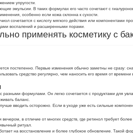
жением упругости.
ющие эмульсии. В таких формулах его часто сочетают с гиалуроно
менения, особенно если кожа склонна к сухости.
чиол сочетается с кислоту мягкого действия или компонентами про
едами воспалений и расширенными порами.
льно применять косметику с б
ется постепенно. Первые изменения обычно заметны не сразу: сна
льзовать средство регулярно, чем наносить его время от времени
и
с разными формулами. Он легко сочетается с продуктами для увл
живать баланс.
лучше вводить осторожно. Если в уходе уже есть сильные компонен
и вечером, в отличие от многих средств, где ретинол требует боле
ривычный ритуал.
ботает на восстановление и более глубокое обновление. Такой фо