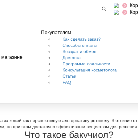
Кор
0
Кор
0
Покупателям
Как сделать заказ?
Способы оплаты
Возврат и обмен
 магазине
Доставка
Программа лояльности
нола: в чем разница
Консультация косметолога
Статьи
FAQ
 как аналог ретинола: в че
а за кожей как перспективную альтернативу ретинолу. В отличие о
ким, но при этом достаточно эффективным веществом для решения
Что такое бакучиол?