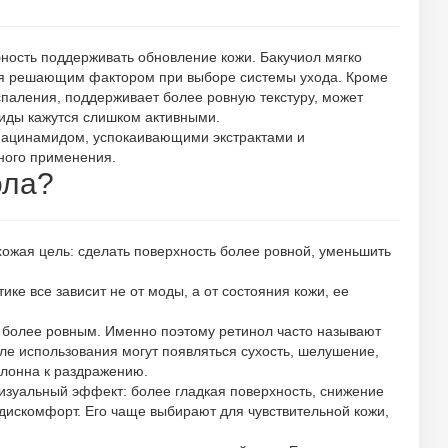
бность поддерживать обновление кожи. Бакучиол мягко
тся решающим фактором при выборе системы ухода. Кроме
спаления, поддерживает более ровную текстуру, может
ноиды кажутся слишком активными.
 ниацинамидом, успокаивающими экстрактами и
ного применения.
ола?
хожая цель: сделать поверхность более ровной, уменьшить
ке все зависит не от моды, а от состояния кожи, ее
он более ровным. Именно поэтому ретинол часто называют
ле использования могут появляться сухость, шелушение,
клонна к раздражению.
 визуальный эффект: более гладкая поверхность, снижение
дискомфорт. Его чаще выбирают для чувствительной кожи,