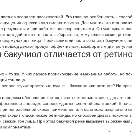
 листьев псоралеи лисохвостной. Его главная особенность – спосо
я ощущения агрессивного вмешательства. Для многих это станови
е результаты и при работе с несовершенствами. Он уменьшает во
ликатного действия его часто выбирают те, кому классические рети
ых формулах для лица. Производители часто сочетают бакучиол с
кой подход делает продукт эффективным, комфортным для регуляр
 бакучиол отличается от ретин
но и то же. У них разное происхождение и механизм работы, но по
щий тон лица.
опрос звучит просто: что лучше – бакучиол или ретинол? На практи
на процессы обновления клеток, осветляет пигментацию, делает т
фективность нередко сопровождается сложной адаптацией. В нача
 при неправильной схеме применения или если кожа изначально с
торую входят классические ретиноиды, но способен давать похожий
и свежий тон лица. При этом бакучиол реже вызывает выраженный 
ми компонентами.