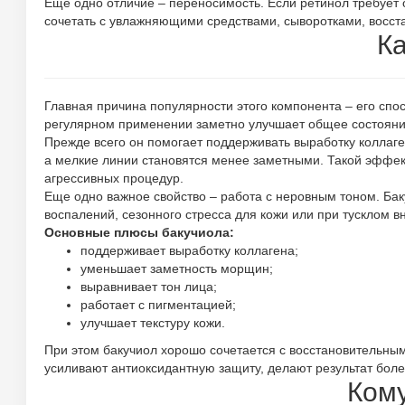
Еще одно отличие – переносимость. Если ретинол требует 
сочетать с увлажняющими средствами, сыворотками, вос
Ка
Главная причина популярности этого компонента – его спос
регулярном применении заметно улучшает общее состояние
Прежде всего он помогает поддерживать выработку коллаге
а мелкие линии становятся менее заметными. Такой эффект
агрессивных процедур.
Еще одно важное свойство – работа с неровным тоном. Ба
воспалений, сезонного стресса для кожи или при тусклом 
Основные плюсы бакучиола:
поддерживает выработку коллагена;
уменьшает заметность морщин;
выравнивает тон лица;
работает с пигментацией;
улучшает текстуру кожи.
При этом бакучиол хорошо сочетается с восстановительны
усиливают антиоксидантную защиту, делают результат бол
Кому