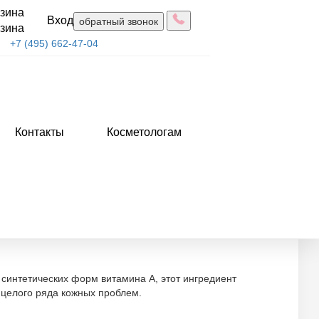
зина
Вход
обратный звонок
зина
+7 (495) 662-47-04
Контакты
Косметологам
м разница
т синтетических форм витамина A, этот ингредиент
 целого ряда кожных проблем.