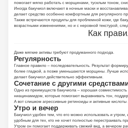
помогает мягко работать с морщинами, тусклым тоном, сни
Иногда бакучиол включают в ночные маски и восстанавлива
делает средство особенно комфортным для регулярного при
Также встречаются продукты для проблемной кожи, где баку
возрастными изменениями, но и с неровной текстурой, сл
Как прави
Даже мягкие активы требуют продуманного подхода.
Регулярность
Главное правило – последовательность. Результат формиру
более гладкой, а позже уменьшаются морщины. Лучше испо
делает бакучиол действительно эффективным.
Сочетание с другими средствам
Одно из преимуществ бакучиола – хорошая совместимость 
ниацинамидом, которые помогают выравнивать тон, поддер
А вот слишком агрессивные ретиноиды и активные кислоты 
Утро и вечер
Бакучиол удобен тем, что его можно использовать и утром, 
удобным для тех, кто не хочет полностью перестраивать п
Утром он помогает поддерживать свежий вид, а вечером ра