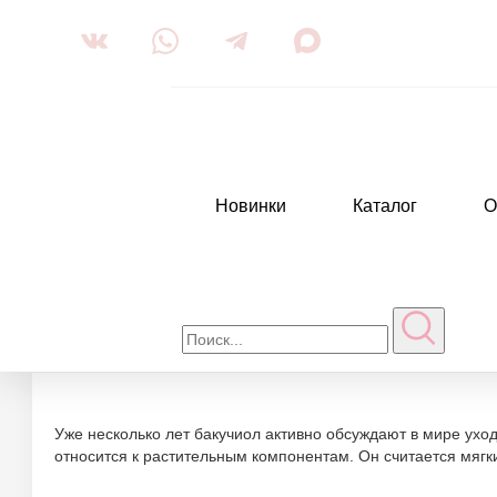
Новинки
Каталог
О
Главная
Покупателям
Статьи
Бакучиол как аналог рети
Бакучиол
Уже несколько лет бакучиол активно обсуждают в мире уход
относится к растительным компонентам. Он считается мяг