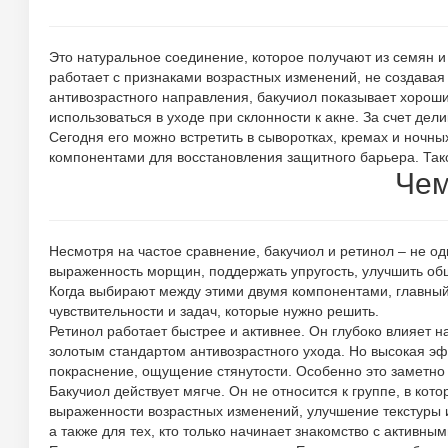
Это натуральное соединение, которое получают из семян и
работает с признаками возрастных изменений, не создава
антивозрастного направления, бакучиол показывает хороши
использоваться в уходе при склонности к акне. За счет де
Сегодня его можно встретить в сыворотках, кремах и ночн
компонентами для восстановления защитного барьера. Та
Чем
Несмотря на частое сравнение, бакучиол и ретинол – не од
выраженность морщин, поддержать упругость, улучшить об
Когда выбирают между этими двумя компонентами, главный в
чувствительности и задач, которые нужно решить.
Ретинол работает быстрее и активнее. Он глубоко влияет 
золотым стандартом антивозрастного ухода. Но высокая эф
покраснение, ощущение стянутости. Особенно это заметно
Бакучиол действует мягче. Он не относится к группе, в ко
выраженности возрастных изменений, улучшение текстуры 
а также для тех, кто только начинает знакомство с активны