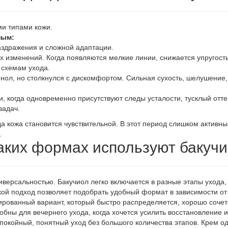
и типами кожи.
ным:
раздражения и сложной адаптации.
 изменений. Когда появляются мелкие линии, снижается упругость,
 схемам ухода.
тинол, но столкнулся с дискомфортом. Сильная сухость, шелушение
, когда одновременно присутствуют следы усталости, тусклый оттен
задач.
а кожа становится чувствительной. В этот период слишком активны
.
аких формах используют бакуч
иверсальностью. Бакучиол легко включается в разные этапы ухода, 
кой подход позволяет подобрать удобный формат в зависимости от
ированный вариант, который быстро распределяется, хорошо сочета
ны для вечернего ухода, когда хочется усилить восстановление и
спокойный, понятный уход без большого количества этапов. Крем 