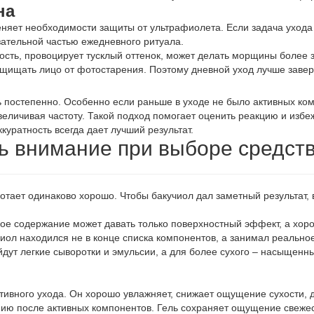
на
меняет необходимости защиты от ультрафиолета. Если задача уход
зательной частью ежедневного ритуала.
хость, провоцирует тусклый оттенок, может делать морщины более
защищать лицо от фотостарения. Поэтому дневной уход лучше зав
ь постепенно. Особенно если раньше в уходе не было активных ко
увеличивая частоту. Такой подход помогает оценить реакцию и изб
ккуратность всегда дает лучший результат.
ь внимание при выборе средст
ает одинаково хорошо. Чтобы бакучиол дал заметный результат, ва
кое содержание может давать только поверхностный эффект, а хо
иол находился не в конце списка компонентов, а занимал реальное
йдут легкие сыворотки и эмульсии, а для более сухого – насыщенны
ктивного ухода. Он хорошо увлажняет, снижает ощущение сухости,
нию после активных компонентов. Гель сохраняет ощущение свежес