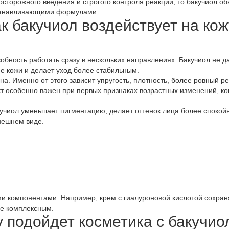
осторожного введения и строгого контроля реакции, то бакучиол о
станавливающими формулами.
к бакучиол воздействует на ко
обность работать сразу в нескольких направлениях. Бакучиол не д
 кожи и делает уход более стабильным.
на. Именно от этого зависит упругость, плотность, более ровный 
 особенно важен при первых признаках возрастных изменений, ког
кучиол уменьшает пигментацию, делает оттенок лица более спокой
внешнем виде.
ми компонентами. Например, крем с гиалуроновой кислотой сохран
ее комплексным.
 подойдет косметика с бакучи