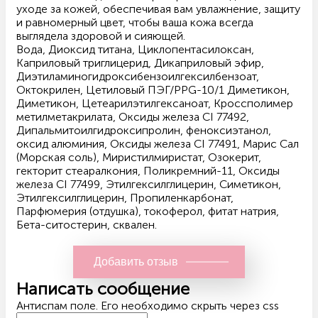
уходе за кожей, обеспечивая вам увлажнение, защиту
и равномерный цвет, чтобы ваша кожа всегда
выглядела здоровой и сияющей.
Вода, Диоксид титана, Циклопентасилоксан,
Каприловый триглицерид, Дикаприловый эфир,
Диэтиламиногидроксибензоилгексилбензоат,
Октокрилен, Цетиловый ПЭГ/PPG-10/1 Диметикон,
Диметикон, Цетеарилэтилгексаноат, Кроссполимер
метилметакрилата, Оксиды железа CI 77492,
Дипальмитоилгидроксипролин, феноксиэтанол,
оксид алюминия, Оксиды железа CI 77491, Марис Сал
(Морская соль), Миристилмиристат, Озокерит,
гекторит стеаралкония, Поликремний-11, Оксиды
железа CI 77499, Этилгексилглицерин, Симетикон,
Этилгексилглицерин, Пропиленкарбонат,
Парфюмерия (отдушка), токоферол, фитат натрия,
Бета-ситостерин, сквален.
Добавить отзыв
Написать сообщение
Антиспам поле. Его необходимо скрыть через css