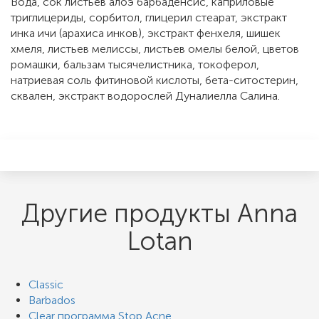
Вода, сок листьев алоэ барбаденсис, каприловые
триглицериды, сорбитол, глицерил стеарат, экстракт
инка ичи (арахиса инков), экстракт фенхеля, шишек
хмеля, листьев мелиссы, листьев омелы белой, цветов
ромашки, бальзам тысячелистника, токоферол,
натриевая соль фитиновой кислоты, бета-ситостерин,
сквален, экстракт водорослей Дуналиелла Салина.
Другие продукты Anna
Lotan
Classic
Barbados
Clear программа Stop Acne