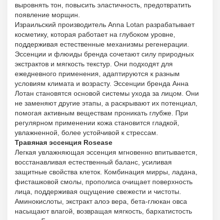
выровнять тон, повысить эластичность, предотвратить
появление морщин.
Израильский производитель Anna Lotan разрабатывает
косметику, которая работает на глубоком уровне,
поддерживая естественные механизмы регенерации.
Эссенции и флюиды бренда сочетают силу природных
экстрактов и мягкость текстур. Они подходят для
ежедневного применения, адаптируются к разным
условиям климата и возрасту. Эссенции бренда Анна
Лотан становятся основой системы ухода за лицом. Они
не заменяют другие этапы, а раскрывают их потенциал,
помогая активным веществам проникать глубже. При
регулярном применении кожа становится гладкой,
увлажненной, более устойчивой к стрессам.
Травяная эссенция Rosease
Легкая увлажняющая эссенция мгновенно впитывается,
восстанавливая естественный баланс, усиливая
защитные свойства клеток. Комбинация мирры, ладана,
фисташковой смолы, прополиса очищает поверхность
лица, поддерживая ощущение свежести и чистоты.
Аминокислоты, экстракт алоэ вера, бета-глюкан овса
насыщают влагой, возвращая мягкость, бархатистость