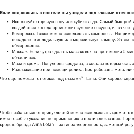
Если поднявшись с постели вы увидели под глазами отечност
Используйте горячую воду или кубики льда. Самый быстрый и
воздействия холода происходит сужение сосудов, из-за чего 
Компрессы. Также можно использовать компрессы. Например,
ненадолго в холодильную или морозильную камеру. Затем по
обморожение.
Массаж. Если сутра сделать массаж век на протяжении 5 мин
области век.
Мази и кремы. Популярны средства, в составе которых есть 
Разглаживание при помощи ролика. Востребованы металличес
Что еще помогает от отеков под глазами? Патчи. Они хорошо справл
Чтобы избавиться от припухлостей можно использовать крем от от
имеет особые указания по применению и противопоказания. Перед 
средств бренда Anna Lotan – их гипоаллергенность, заметный резу