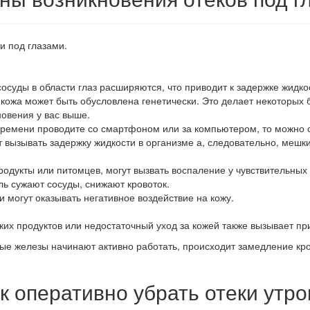
и под глазами.
осуды в области глаз расширяются, что приводит к задержке жидко
кожа может быть обусловлена генетически. Это делает некоторых б
новения у вас выше.
 времени проводите со смартфоном или за компьютером, то можно с
т вызывать задержку жидкости в организме а, следовательно, мешк
родукты или питомцев, могут вызвать воспаление у чувствительных
ль сужают сосуды, снижают кровоток.
 могут оказывать негативное воздействие на кожу.
их продуктов или недостаточный уход за кожей также вызывает пр
зные железы начинают активно работать, происходит замедление кро
к оперативно убрать отеки утр