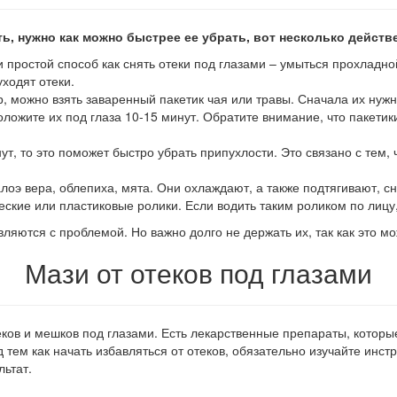
ь, нужно как можно быстрее ее убрать, вот несколько действ
 простой способ как снять отеки под глазами – умыться прохладно
уходят отеки.
 можно взять заваренный пакетик чая или травы. Сначала их нужн
ложите их под глаза 10-15 минут. Обратите внимание, что пакет
ут, то это поможет быстро убрать припухлости. Это связано с те
алоэ вера, облепиха, мята. Они охлаждают, а также подтягивают, с
кие или пластиковые ролики. Если водить таким роликом по лицу,
яются с проблемой. Но важно долго не держать их, так как это мож
Мази от отеков под глазами
еков и мешков под глазами. Есть лекарственные препараты, которы
тем как начать избавляться от отеков, обязательно изучайте инс
льтат.