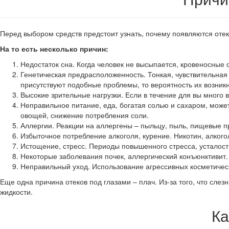
Перед выбором средств предстоит узнать, почему появляются отек
На то есть несколько причин:
Недостаток сна. Когда человек не высыпается, кровеносные с
Генетическая предрасположенность. Тонкая, чувствительная 
присутствуют подобные проблемы, то вероятность их возник
Высокие зрительные нагрузки. Если в течение для вы много
Неправильное питание, еда, богатая солью и сахаром, може
овощей, снижение потребления соли.
Аллергии. Реакции на аллергены – пыльцу, пыль, пищевые п
Избыточное потребление алкоголя, курение. Никотин, алкого
Истощение, стресс. Периоды повышенного стресса, усталости
Некоторые заболевания почек, аллергический конъюнктивит.
Неправильный уход. Использование агрессивных косметическ
Еще одна причина отеков под глазами – плач. Из-за того, что сле
жидкости.
Ка