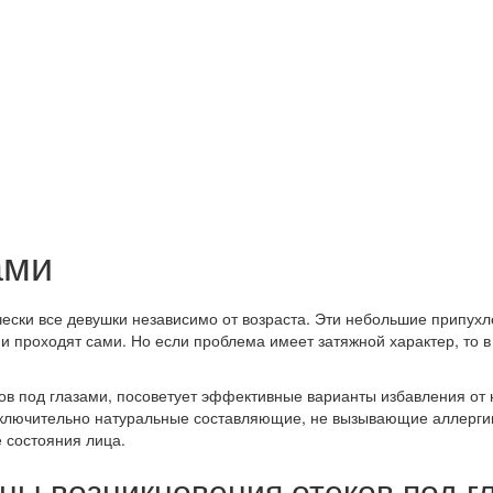
ами
ески все девушки независимо от возраста. Эти небольшие припух
ни проходят сами. Но если проблема имеет затяжной характер, то 
ов под глазами, посоветует эффективные варианты избавления от 
исключительно натуральные составляющие, не вызывающие аллерги
е состояния лица.
ны возникновения отеков под г