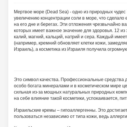
Мертвое море (Dead Sea) - одно из природных чудес
увеличению концентрации соли в море, что сделало 
на его дне и берегах. Эти отложения чрезвычайно в
которых имеет важное значение для здоровья. 12 из
калий, магний, кальций, натрий и сера. Каждый им
(например, кремний обновляет клетки кожи, замедля
Израиль), а косметика из Израиля получила огромну
Это символ качества. Профессиональные средства д
особо богата минералами и в косметическом мире це
сильная из-за мощных натуральных природных компо
на себе влияние такой косметики, успокаивается, п
Израильские кремы – гипоаллергенны. Это достигает
пользоваться независимо от типа кожи, ведь аллерг