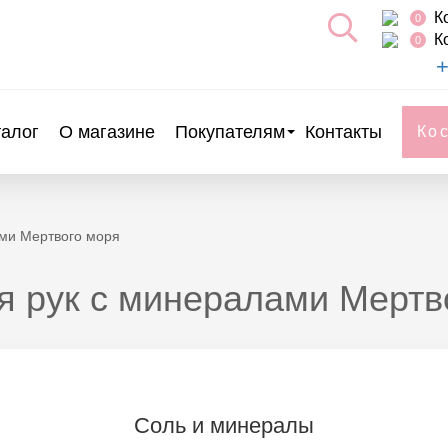
К
0
К
0
+
талог
О магазине
Покупателям
Контакты
Ко
ами Мертвого моря
я рук с минералами Мертв
Соль и минералы