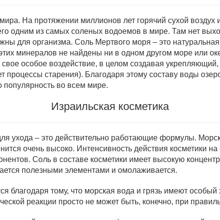
 мира. На протяжении миллионов лет горячий сухой воздух
его одним из самых соленых водоемов в мире. Там нет вых
ажны для организма. Соль Мертвого моря – это натуральна
 этих минералов не найдены ни в одном другом море или о
еет свое особое воздействие, в целом создавая укрепляющ
ет процессы старения). Благодаря этому составу воды озе
ю популярность во всем мире.
Израильская косметика
ля ухода – это действительно работающие формулы. Морска
нится очень высоко. Интенсивность действия косметики на
нентов. Соль в составе косметики имеет высокую концент
итается полезными элементами и омолаживается.
ся благодаря тому, что морская вода и грязь имеют особый
ической реакции просто не может быть, конечно, при прави