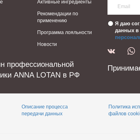
не
Активные ингредиенты
Рекомендации по
применению
Я даю со
данных в
Программа лояльности
персонал
Новости
ин профессиональной
Принимае
тики ANNA LOTAN в РФ
Описание процесса
Политика ис
передачи данных
файлов cooki