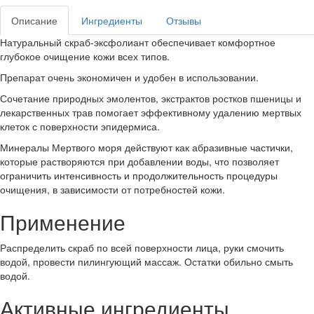
Описание
Ингредиенты
Отзывы
Натуральный скраб-эксфолиант обеспечивает ком­фортное
глубокое очищение кожи всех типов.
Пре­парат очень экономичен и удобен в использовании.
Сочетание природных эмолентов, экстрактов ростков пшеницы и
лекарственных трав помогает эффективно­му удалению мертвых
клеток с поверхности эпидерми­са.
Минералы Мертвого моря действуют как абразив­ные частички,
которые растворяются при добавлении воды, что позволяет
ограничить интенсивность и про­должительность процедуры
очищения, в зависимости от потребностей кожи.
Применение
Распределить скраб по всей поверхности лица, руки смочить
водой, провести пилингующий массаж. Остатки обильно смыть
водой.
Активные ингредиенты