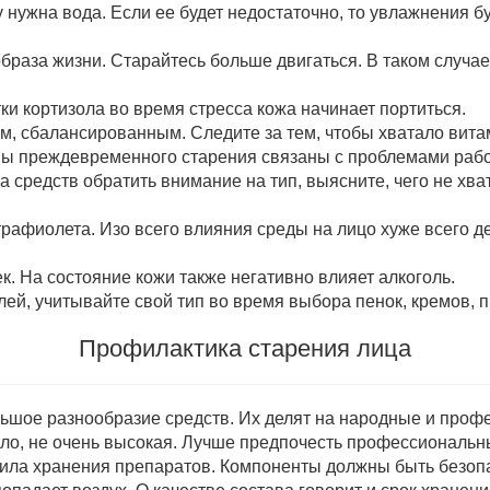
нужна вода. Если ее будет недостаточно, то увлажнения бу
образа жизни. Старайтесь больше двигаться. В таком случ
ки кортизола во время стресса кожа начинает портиться.
м, сбалансированным. Следите за тем, чтобы хватало вита
ны преждевременного старения связаны с проблемами рабо
 средств обратить внимание на тип, выясните, чего не хва
трафиолета. Изо всего влияния среды на лицо хуже всего д
к. На состояние кожи также негативно влияет алкоголь.
ей, учитывайте свой тип во время выбора пенок, кремов, п
Профилактика старения лица
ьшое разнообразие средств. Их делят на народные и проф
ило, не очень высокая. Лучше предпочесть профессиональн
ла хранения препаратов. Компоненты должны быть безопа