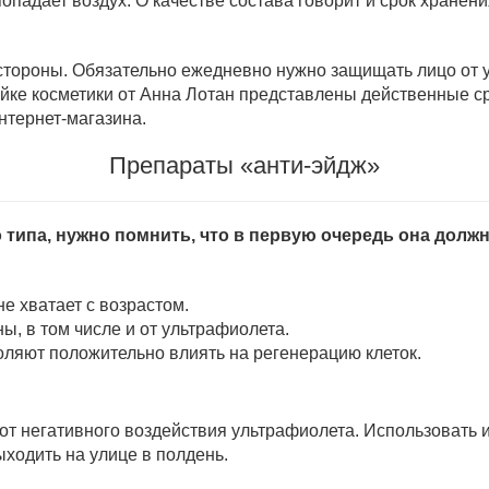
опадает воздух. О качестве состава говорит и срок хранения
 стороны. Обязательно ежедневно нужно защищать лицо от 
ейке косметики от Анна Лотан представлены действенные с
нтернет-магазина.
Препараты «анти-эйдж»
 типа, нужно помнить, что в первую очередь она должн
е хватает с возрастом.
ы, в том числе и от ультрафиолета.
ляют положительно влиять на регенерацию клеток.
т негативного воздействия ультрафиолета. Использовать их
ыходить на улице в полдень.