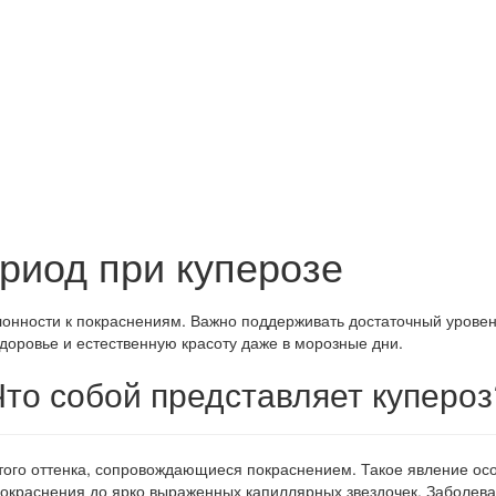
ериод при куперозе
лонности к покраснениям. Важно поддерживать достаточный уровен
доровье и естественную красоту даже в морозные дни.
Что собой представляет купероз
го оттенка, сопровождающиеся покраснением. Такое явление особ
окраснения до ярко выраженных капиллярных звездочек. Заболеван