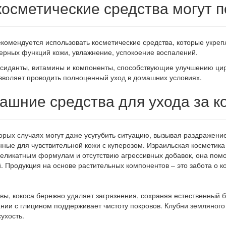
косметические средства могут 
рекомендуется использовать косметические средства, которые укр
ерных функций кожи, увлажнение, успокоение воспалений.
ксиданты, витамины и компоненты, способствующие улучшению ци
воляет проводить полноценный уход в домашних условиях.
ашние средства для ухода за к
орых случаях могут даже усугубить ситуацию, вызывая раздражени
ые для чувствительной кожи с куперозом. Израильская косметика 
еликатным формулам и отсутствию агрессивных добавок, она помо
й. Продукция на основе растительных компонентов – это забота о
ливы, кокоса бережно удаляет загрязнения, сохраняя естественны
тании с глицином поддерживает чистоту покровов. Клубни земляно
ухость.