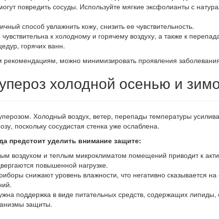
 могут повредить сосуды. Используйте мягкие эксфолианты с натур
ичный способ увлажнить кожу, снизить ее чувствительность.
 чувствительна к холодному и горячему воздуху, а также к перепа
едур, горячих ванн.
м рекомендациям, можно минимизировать проявления заболевания,
упероз холодной осенью и зим
куперозом. Холодный воздух, ветер, перепады температуры усилив
озу, поскольку сосудистая стенка уже ослаблена.
да предстоит уделить внимание защите:
ым воздухом и теплым микроклиматом помещений приводит к акти
двергаются повышенной нагрузке.
иборы снижают уровень влажности, что негативно сказывается на с
ний.
ужна поддержка в виде питательных средств, содержащих липиды
ханизмы защиты.