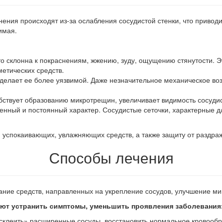
енения происходят из-за ослабления сосудистой стенки, что приво
имая.
сто склонна к покраснениям, жжению, зуду, ощущению стянутости.
етических средств.
о делает ее более уязвимой. Даже незначительное механическое в
особствует образованию микротрещин, увеличивает видимость сосуди
енный и постоянный характер. Сосудистые сеточки, характерные д
, успокаивающих, увлажняющих средств, а также защиту от раздра
Способы лечения
ание средств, направленных на укрепление сосудов, улучшение м
ют устранить симптомы, уменьшить проявления заболевания
клеить» расширенные сосуды, восстановить нормальное кровообр