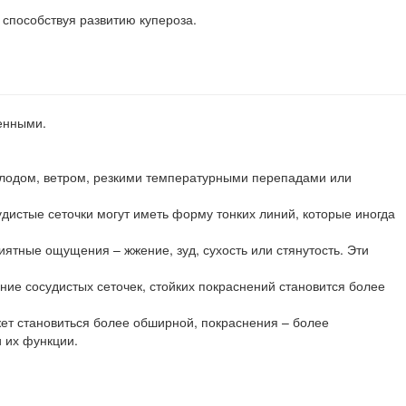
способствуя развитию купероза.
енными.
олодом, ветром, резкими температурными перепадами или
дистые сеточки могут иметь форму тонких линий, которые иногда
иятные ощущения – жжение, зуд, сухость или стянутость. Эти
ие сосудистых сеточек, стойких покраснений становится более
жет становиться более обширной, покраснения – более
 их функции.