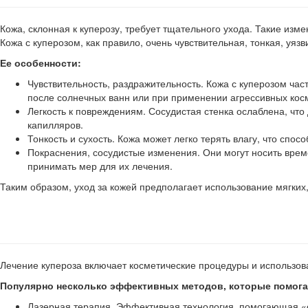
Кожа, склонная к куперозу, требует тщательного ухода. Такие изм
Кожа с куперозом, как правило, очень чувствительная, тонкая, уязв
Ее особенности:
Чувствительность, раздражительность. Кожа с куперозом ча
после солнечных ванн или при применении агрессивных косм
Легкость к повреждениям. Сосудистая стенка ослаблена, чт
капилляров.
Тонкость и сухость. Кожа может легко терять влагу, что сп
Покраснения, сосудистые изменения. Они могут носить врем
принимать мер для их лечения.
Таким образом, уход за кожей предполагает использование мягких
Лечение купероза включает косметические процедуры и использов
Популярно несколько эффективных методов, которые помога
Лазерная терапия. Эффективная технология, помогающая «с