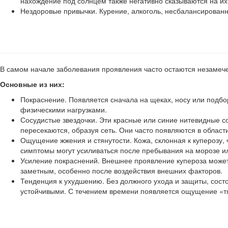
нахождение под солнцем также негативно сказываются на их
Нездоровые привычки. Курение, алкоголь, несбалансированн
В самом начале заболевания проявления часто остаются незамеч
Основные из них:
Покраснение. Появляется сначала на щеках, носу или подб
физическими нагрузками.
Сосудистые звездочки. Эти красные или синие нитевидные с
пересекаются, образуя сеть. Они часто появляются в области
Ощущение жжения и стянутости. Кожа, склонная к куперозу, 
симптомы могут усиливаться после пребывания на морозе и
Усиление покраснений. Внешнее проявление купероза может 
заметным, особенно после воздействия внешних факторов.
Тенденция к ухудшению. Без должного ухода и защиты, сост
устойчивыми. С течением времени появляется ощущение «тя