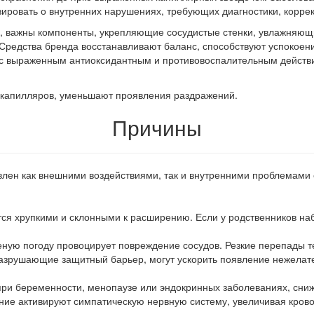
зировать о внутренних нарушениях, требующих диагностики, коррек
ой, важны компоненты, укрепляющие сосудистые стенки, увлажняю
 Средства бренда восстанавливают баланс, способствуют успокое
ы с выраженным антиоксидантным и противовоспалительным действи
и капилляров, уменьшают проявления раздражений.
Причины
влен как внешними воздействиями, так и внутренними проблемами 
я хрупкими и склонными к расширению. Если у родственников наб
реную погоду провоцирует повреждение сосудов. Резкие перепады
разрушающие защитный барьер, могут ускорить появление нежелат
ри беременности, менопаузе или эндокринных заболеваниях, снижа
ние активируют симпатическую нервную систему, увеличивая кров