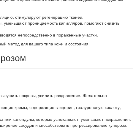
уляцию, стимулируют регенерацию тканей.
ы, уменьшают проницаемость капилляров, помогают снизить
вводятся непосредственно в пораженные участки.
ый метод для вашего типа кожи и состояния.
ерозом
 высушить покровы, усилить раздражение. Желательно
няющие кремы, содержащие глицерин, гиалуроновую кислоту,
шка или календулы, которые успокаивают, уменьшают покраснения.
сширение сосудов и способствовать прогрессированию купероза.