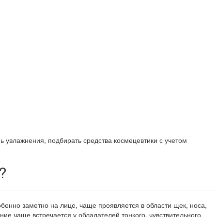
ь увлажнения, подбирать средства космецевтики с учетом
?
енно заметно на лице, чаще проявляется в области щек, носа,
ие чаще встречается у обладателей тонкого, чувствительного