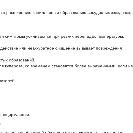
дит к расширению капилляров и образованию сосудистых звездочек.
 Эти симптомы усиливаются при резких перепадах температуры,
оздействие или неаккуратное очищение вызывает повреждения
стых образований.
ля купероза, со временем становятся более выраженными, если не
жителей.
икроциркуляции.
:
ащение в проблемной области, снизить видимость сосудистых