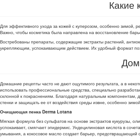
Какие 
Для эффективного ухода за кожей с куперозом, особенно зимой, 
Важно, чтобы косметика была направлена на восстановление барь
Востребованы препараты, содержащие экстракты растений, антио
укрепляющим, успокаивающим действием. Их удобный формат поз
Дом
Домашние рецепты часто не дают ощутимого результата, а в некот
использовать профессиональные средства, специально разработанн
склонной к покраснениям. Благодаря натуральным компонентам, д
стенки и защищать ее от воздействия среды извне, особенно зимо
Очищающая пенка Derma Lotana
Мягкая формула без сульфатов на основе экстрактов кукурузы, о
успокаивает, смягчает эпидермис. Ундецилиновая кислота в соче
умывания, а кокосовое масло создает барьер, предотвращающий с