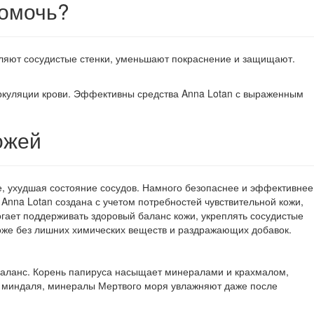
помочь?
епляют сосудистые стенки, уменьшают покраснение и защищают.
ркуляции крови. Эффективны средства Anna Lotan с выраженным
ожей
е, ухудшая состояние сосудов. Намного безопаснее и эффективнее
Anna Lotan создана с учетом потребностей чувствительной кожи,
гает поддерживать здоровый баланс кожи, укреплять сосудистые
 коже без лишних химических веществ и раздражающих добавок.
й баланс. Корень папируса насыщает минералами и крахмалом,
го миндаля, минералы Мертвого моря увлажняют даже после