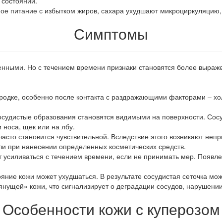
 состоянии.
ое питание с избытком жиров, сахара ухудшают микроциркуляцию, 
Симптомы
енными. Но с течением времени признаки становятся более выраж
ородке, особенно после контакта с раздражающими факторами – х
осудистые образования становятся видимыми на поверхности. Сосу
 носа, щек или на лбу.
часто становится чувствительной. Вследствие этого возникают непр
ли при нанесении определенных косметических средств.
усиливаться с течением времени, если не принимать мер. Появлен
ояние кожи может ухудшаться. В результате сосудистая сеточка мо
нущей» кожи, что сигнализирует о деградации сосудов, нарушении
Особенности кожи с куперозом