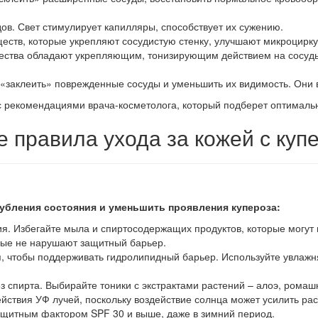
ов. Свет стимулирует капилляры, способствует их сужению.
ществ, которые укрепляют сосудистую стенку, улучшают микроцирк
щества обладают укрепляющим, тонизирующим действием на сосуд
«заклеить» поврежденные сосуды и уменьшить их видимость. Они 
 рекомендациями врача-косметолога, который подберет оптимальн
 правила ухода за кожей с куп
убления состояния и уменьшить проявления купероза:
я. Избегайте мыла и спиртосодержащих продуктов, которые могут
орые не нарушают защитный барьер.
ия, чтобы поддерживать гидролипидный барьер. Используйте увлаж
ез спирта. Выбирайте тоники с экстрактами растений – алоэ, рома
ействия УФ лучей, поскольку воздействие солнца может усилить ра
защитным фактором SPF 30 и выше, даже в зимний период.