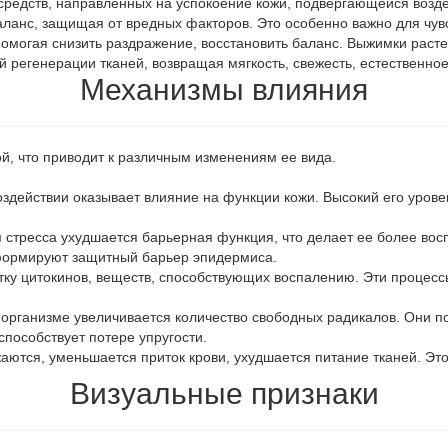
средств, направленных на успокоение кожи, подвергающейся возд
ланс, защищая от вредных факторов. Это особенно важно для чувст
омогая снизить раздражение, восстановить баланс. Выжимки растен
 регенерации тканей, возвращая мягкость, свежесть, естественное
Механизмы влияния
й, что приводит к различным изменениям ее вида.
оздействии оказывает влияние на функции кожи. Высокий его урове
 стресса ухудшается барьерная функция, что делает ее более во
 формируют защитный барьер эпидермиса.
ку цитокинов, веществ, способствующих воспалению. Эти процессы
 организме увеличивается количество свободных радикалов. Они п
способствует потере упругости.
ются, уменьшается приток крови, ухудшается питание тканей. Это 
Визуальные признаки