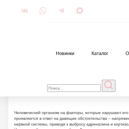
Новинки
Каталог
О
Главная
Покупателям
Статьи
Влияние стресса на сост
Влия
Человеческий организм на факторы, которые нарушают его
проявляется в ответ на давящие обстоятельства – напряже
нервной системы, приводя к выбросу адреналина и кортизо