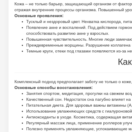
Кожа – не только барьер, защищающий организм от факторо
отражая внутренние процессы организма. Повышенный урове
Основные проявления:
Тусклый и нездоровый цвет. Нехватка кислорода, пит
Появление акне и воспалений. Под действием гормоно
способствовать развитию акне у взрослых.
Повышенная чувствительность. Многие люди замечаю
Преждевременные морщины. Разрушение коллагена п
Темные круги, отеки под глазами появляются из-за н
Как
Комплексный подход предполагает заботу не только о коже,
Основные способы восстановления:
Занятия спортом, медитация, прогулки на свежем воз
Качественный сон. Недостаток сна пагубно влияет на
Питательная диета. Для здоровья важны витамины (A,
Использование увлажняющих средств с гиалуроновой
Антиоксиданты в уходе. Косметика, содержащая витам
Регулярный массаж лица, применение роллеров улучш
Полезно применять увлажняющие, успокаивающие мас