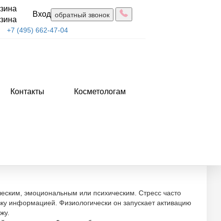
зина
Вход
обратный звонок
зина
+7 (495) 662-47-04
Контакты
Косметологам
 кожи
ческим, эмоциональным или психическим. Стресс часто
зку информацией. Физиологически он запускает активацию
жу.