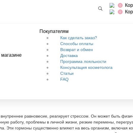
Кор
0
Кор
0
Покупателям
Как сделать заказ?
Способы оплаты
Возврат и обмен
 магазине
Доставка
Программа лояльности
ояние кожи
Консультация косметолога
Статьи
FAQ
ние стресса на состояние
 внутреннее равновесие, реагирует стрессом. Он может быть физи
нную работу, проблемы в личной жизни, резкие перемены, перегру
ла. Эти гормоны существенно влияют на весь организм, включая ко