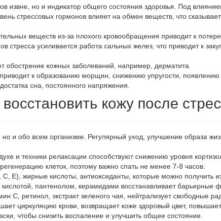
в извне, но и индикатор общего состояния здоровья. Под влияние
нь стрессовых гормонов влияет на обмен веществ, что сказывается
ательных веществ из-за плохого кровообращения приводит к потере
в стресса усиливается работа сальных желез, что приводит к заку
т обострение кожных заболеваний, например, дерматита.
риводит к образованию морщин, снижению упругости, появлению 
едостатка сна, постоянного напряжения.
 восстановить кожу после стре
 но и обо всем организме. Регулярный уход, улучшение образа жиз
духе и техники релаксации способствуют снижению уровня кортизо
 регенерацию клеток, поэтому важно спать не менее 7-8 часов.
 C, E), жирные кислоты, антиоксиданты, которые можно получить и
 кислотой, пантенолом, керамидами восстанавливает барьерные ф
ин С, ретинол, экстракт зеленого чая, нейтрализует свободные ра
ает циркуляцию крови, возвращает коже здоровый цвет, повышает
ки, чтобы снизить воспаление и улучшить общее состояние.