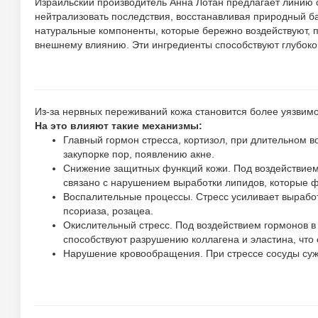
Израильский производитель Анна Лотан предлагает линию 
нейтрализовать последствия, восстанавливая природный ба
натуральные компоненты, которые бережно воздействуют, п
внешнему влиянию. Эти ингредиенты способствуют глубокой
Из-за нервных переживаний кожа становится более уязвимо
На это влияют такие механизмы:
Главный гормон стресса, кортизол, при длительном в
закупорке пор, появлению акне.
Снижение защитных функций кожи. Под воздействием
связано с нарушением выработки липидов, которые
Воспалительные процессы. Стресс усиливает выработ
псориаза, розацеа.
Окислительный стресс. Под воздействием гормонов в
способствуют разрушению коллагена и эластина, что 
Нарушение кровообращения. При стрессе сосуды сужа