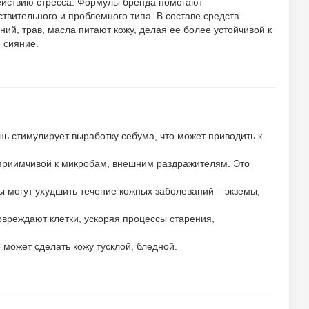
ействию стресса. Формулы бренда помогают
вительного и проблемного типа. В составе средств –
ий, трав, масла питают кожу, делая ее более устойчивой к
 сияние.
нь стимулирует выработку себума, что может приводить к
сприимчивой к микробам, внешним раздражителям. Это
 могут ухудшить течение кожных заболеваний – экземы,
овреждают клетки, ускоряя процессы старения,
может сделать кожу тусклой, бледной.