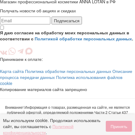
Магазин профессиональной косметики ANNA LOTAN в РФ
Получать новости об акциях и скидках
Подписаться
Я даю согласие на обработку моих персональных данных в
соответствии с
Политикой обработки персональных данных
.
Принимаем к оплате:
Карта сайта
Политика обработки персональных данных
Описание
процесса передачи данных
Политика использования файлов
cookie
Копирование материалов сайта запрещено
Внимание! Информация о товарах, размещенная на сайте, не является
публичной офертой, определяемой положениями Части 2 Статьи 437
Гражданского кодекса Российской Федерации. Производитель вправе вносить
Мы используем cookie. Продолжая использовать
изменения в характеристики, названия, внешний вид и комплектацию
сайт, вы соглашаетесь с
Политикой
Принять
товаров без предварительного уведомления. Подробную информацию о
конфиденциальности
.
товаре вы можете получить по телефону +7 (495) 662-47-04