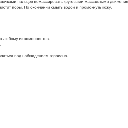
ушечками пальцев помассировать круговыми массажными движениями
чистит поры. По окончании смыть водой и промокнуть кожу.
к любому из компонентов.
.
вляться под наблюдением взрослых.