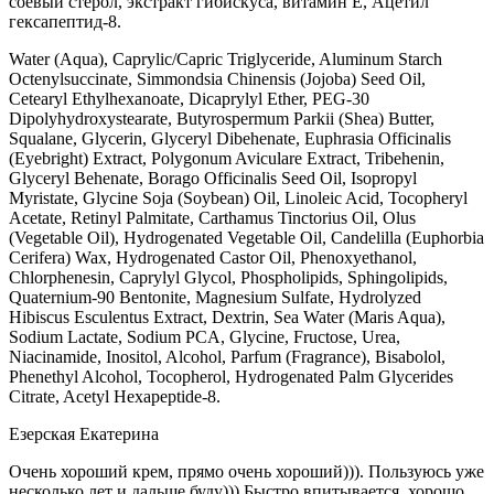
соевый стерол, экстракт гибискуса, витамин Е, Ацетил
гексапептид-8.
Water (Aqua), Caprylic/Capric Triglyceride, Aluminum Starch
Octenylsuccinate, Simmondsia Chinensis (Jojoba) Seed Oil,
Cetearyl Ethylhexanoate, Dicaprylyl Ether, PEG-30
Dipolyhydroxystearate, Butyrospermum Parkii (Shea) Butter,
Squalane, Glycerin, Glyceryl Dibehenate, Euphrasia Officinalis
(Eyebright) Extract, Polygonum Aviculare Extract, Tribehenin,
Glyceryl Behenate, Borago Officinalis Seed Oil, Isopropyl
Myristate, Glycine Soja (Soybean) Oil, Linoleic Acid, Tocopheryl
Acetate, Retinyl Palmitate, Carthamus Tinctorius Oil, Olus
(Vegetable Oil), Hydrogenated Vegetable Oil, Candelilla (Euphorbia
Cerifera) Wax, Hydrogenated Castor Oil, Phenoxyethanol,
Chlorphenesin, Caprylyl Glycol, Phospholipids, Sphingolipids,
Quaternium-90 Bentonite, Magnesium Sulfate, Hydrolyzed
Hibiscus Esculentus Extract, Dextrin, Sea Water (Maris Aqua),
Sodium Lactate, Sodium PCA, Glycine, Fructose, Urea,
Niacinamide, Inositol, Alcohol, Parfum (Fragrance), Bisabolol,
Phenethyl Alcohol, Tocopherol, Hydrogenated Palm Glycerides
Citrate, Acetyl Hexapeptide-8.
Езерская Екатерина
Очень хороший крем, прямо очень хороший))). Пользуюсь уже
несколько лет и дальше буду))) Быстро впитывается, хорошо