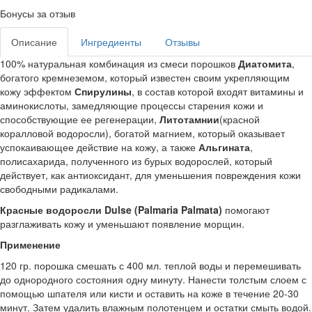
Бонусы за отзыв
Описание
Ингредиенты
Отзывы
100% натуральная комбинация из смеси порошков
Диатомита
,
богатого кремнеземом, который известен своим укрепляющим
кожу эффектом
Спирулины
, в состав которой входят витамины и
аминокислоты, замедляющие процессы старения кожи и
способствующие ее регенерации,
Литотамнии
(красной
коралловой водоросли), богатой магнием, который оказывает
успокаивающее действие на кожу, а также
Альгината
,
полисахарида, полученного из бурых водорослей, который
действует, как антиоксидант, для уменьшения повреждения кожи
свободными радикалами.
Красные водоросли Dulse (Palmaria Palmata)
помогают
разглаживать кожу и уменьшают появление морщин.
Применение
120 гр. порошка смешать с 400 мл. теплой воды и перемешивать
до однородного состояния одну минуту. Нанести толстым слоем с
помощью шпателя или кисти и оставить на коже в течение 20-30
минут. Затем удалить влажным полотенцем и остатки смыть водой.