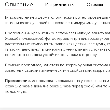
Описание
Ингредиенты
Отзывы
Гипоаллергенен и дерматологически протестирован для 
гигиенических условий на плохо вентилируемых участках
Прополисный крем-гель обеспечивает мягкую защиту чу
(жожоба, оливковое), фитостеролы и триглицериды укр
растительные компоненты, такие как цветки календулы, г
тапиоки, действуют в синергии с уникальным успокаива
совместно повышая устойчивость кожи к стрессу.
Помимо прополиса, «чистая» консервирующая система 
известных своими гигиеническими свойствами: мирра, ла
использовать локально на участках лица и
Применение:
кожу 1-2 раза в день (не реже 1 раза перед сном) или п
подсохнуть.