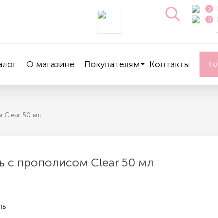
0
0
алог
О магазине
Покупателям
Контакты
К
 Clear 50 мл
ь с прополисом Clear 50 мл
ль