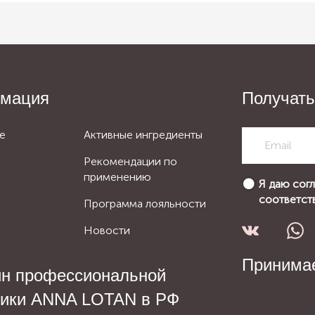
мация
Получать
е
Активные ингредиенты
Рекомендации по
применению
Я даю сог
соответст
Программа лояльности
Новости
Принимае
ин профессиональной
тики ANNA LOTAN в РФ