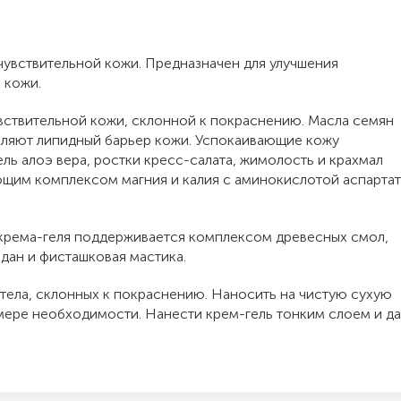
чувствительной кожи. Предназначен для улучшения
 кожи.
вствительной кожи, склонной к покраснению. Масла семян
епляют липидный барьер кожи. Успокаивающие кожу
ель алоэ вера, ростки кресс-салата, жимолость и крахмал
ющим комплексом магния и калия с аминокислотой аспартат
крема-геля поддерживается комплексом древесных смол,
дан и фисташковая мастика.
 тела, склонных к покраснению. Наносить на чистую сухую
о мере необходимости. Нанести крем-гель тонким слоем и да