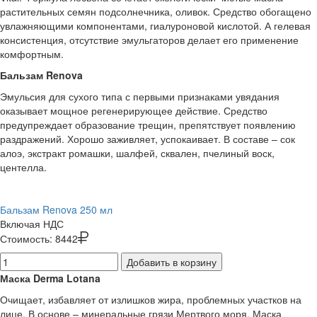
растительных семян подсолнечника, оливок. Средство обогащено
увлажняющими компонентами, гиалуроновой кислотой. А гелевая
консистенция, отсутствие эмульгаторов делает его применение
комфортным.
Бальзам Renova
Эмульсия для сухого типа с первыми признаками увядания
оказывает мощное регенерирующее действие. Средство
предупреждает образование трещин, препятствует появлению
раздражений. Хорошо заживляет, успокаивает. В составе – сок
алоэ, экстракт ромашки, шалфей, сквален, пчелиный воск,
центелла.
Бальзам Renova 250 мл
Включая НДС
Стоимость:
8442
Добавить в корзину
Маска Derma Lotana
Очищает, избавляет от излишков жира, проблемных участков на
лице. В основе – минеральные грязи Мертвого моря. Маска