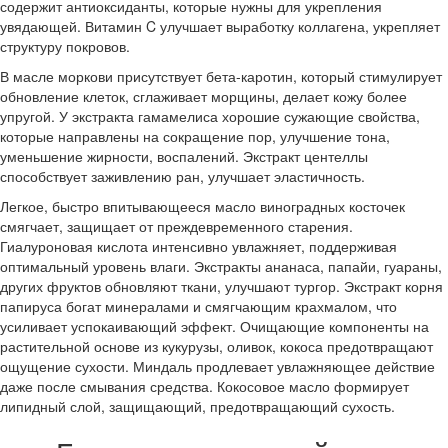
содержит антиоксиданты, которые нужны для укрепления
увядающей. Витамин C улучшает выработку коллагена, укрепляет
структуру покровов.
В масле моркови присутствует бета-каротин, который стимулирует
обновление клеток, сглаживает морщины, делает кожу более
упругой. У экстракта гамамелиса хорошие сужающие свойства,
которые направлены на сокращение пор, улучшение тона,
уменьшение жирности, воспалений. Экстракт центеллы
способствует заживлению ран, улучшает эластичность.
Легкое, быстро впитывающееся масло виноградных косточек
смягчает, защищает от преждевременного старения.
Гиалуроновая кислота интенсивно увлажняет, поддерживая
оптимальный уровень влаги. Экстракты ананаса, папайи, гуараны,
других фруктов обновляют ткани, улучшают тургор. Экстракт корня
папируса богат минералами и смягчающим крахмалом, что
усиливает успокаивающий эффект. Очищающие компоненты на
растительной основе из кукурузы, оливок, кокоса предотвращают
ощущение сухости. Миндаль продлевает увлажняющее действие
даже после смывания средства. Кокосовое масло формирует
липидный слой, защищающий, предотвращающий сухость.