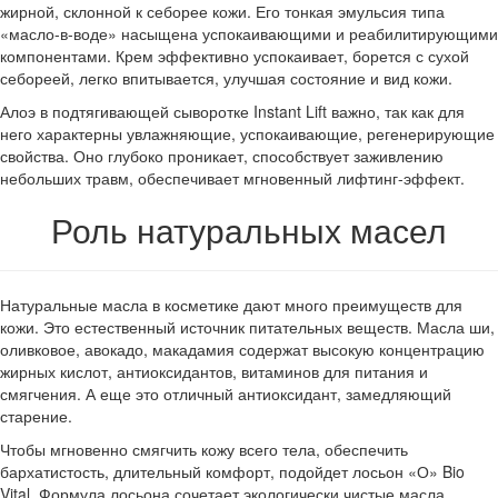
жирной, склонной к себорее кожи. Его тонкая эмульсия типа
«масло-в-воде» насыщена успокаивающими и реабилитирующими
компонентами. Крем эффективно успокаивает, борется с сухой
себореей, легко впитывается, улучшая состояние и вид кожи.
Алоэ в подтягивающей сыворотке Instant Lift важно, так как для
него характерны увлажняющие, успокаивающие, регенерирующие
свойства. Оно глубоко проникает, способствует заживлению
небольших травм, обеспечивает мгновенный лифтинг-эффект.
Роль натуральных масел
Натуральные масла в косметике дают много преимуществ для
кожи. Это естественный источник питательных веществ. Масла ши,
оливковое, авокадо, макадамия содержат высокую концентрацию
жирных кислот, антиоксидантов, витаминов для питания и
смягчения. А еще это отличный антиоксидант, замедляющий
старение.
Чтобы мгновенно смягчить кожу всего тела, обеспечить
бархатистость, длительный комфорт, подойдет лосьон «О» Bio
Vital. Формула лосьона сочетает экологически чистые масла