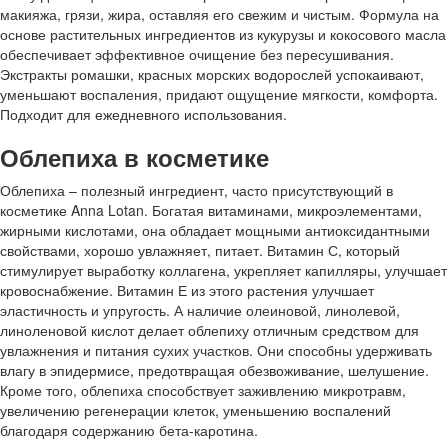
макияжа, грязи, жира, оставляя его свежим и чистым. Формула на
основе растительных ингредиентов из кукурузы и кокосового масла
обеспечивает эффективное очищение без пересушивания.
Экстракты ромашки, красных морских водорослей успокаивают,
уменьшают воспаления, придают ощущение мягкости, комфорта.
Подходит для ежедневного использования.
Облепиха в косметике
Облепиха – полезный ингредиент, часто присутствующий в
косметике Anna Lotan. Богатая витаминами, микроэлементами,
жирными кислотами, она обладает мощными антиоксидантными
свойствами, хорошо увлажняет, питает. Витамин С, который
стимулирует выработку коллагена, укрепляет капилляры, улучшает
кровоснабжение. Витамин Е из этого растения улучшает
эластичность и упругость. А наличие олеиновой, линолевой,
линоленовой кислот делает облепиху отличным средством для
увлажнения и питания сухих участков. Они способны удерживать
влагу в эпидермисе, предотвращая обезвоживание, шелушение.
Кроме того, облепиха способствует заживлению микротравм,
увеличению регенерации клеток, уменьшению воспалений
благодаря содержанию бета-каротина.