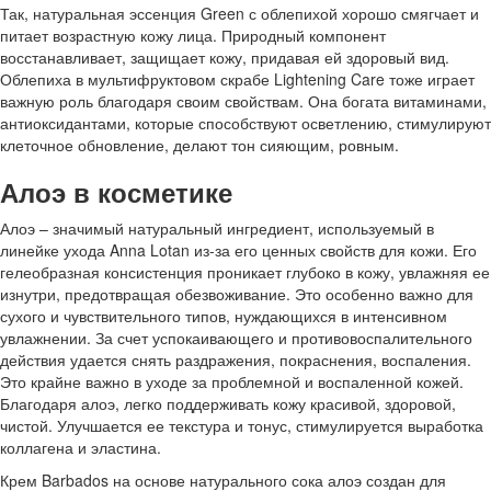
Так, натуральная эссенция Green с облепихой хорошо смягчает и
питает возрастную кожу лица. Природный компонент
восстанавливает, защищает кожу, придавая ей здоровый вид.
Облепиха в мультифруктовом скрабе Lightening Care тоже играет
важную роль благодаря своим свойствам. Она богата витаминами,
антиоксидантами, которые способствуют осветлению, стимулируют
клеточное обновление, делают тон сияющим, ровным.
Алоэ в косметике
Алоэ – значимый натуральный ингредиент, используемый в
линейке ухода Anna Lotan из-за его ценных свойств для кожи. Его
гелеобразная консистенция проникает глубоко в кожу, увлажняя ее
изнутри, предотвращая обезвоживание. Это особенно важно для
сухого и чувствительного типов, нуждающихся в интенсивном
увлажнении. За счет успокаивающего и противовоспалительного
действия удается снять раздражения, покраснения, воспаления.
Это крайне важно в уходе за проблемной и воспаленной кожей.
Благодаря алоэ, легко поддерживать кожу красивой, здоровой,
чистой. Улучшается ее текстура и тонус, стимулируется выработка
коллагена и эластина.
Крем Barbados на основе натурального сока алоэ создан для