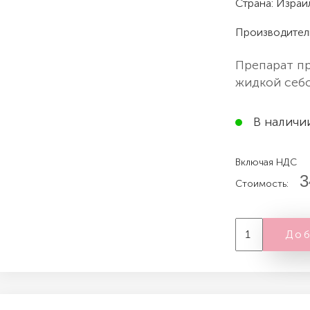
Страна: Израи
Производител
Препарат п
жидкой себ
В наличи
Включая НДС
3
Стоимость:
Доб