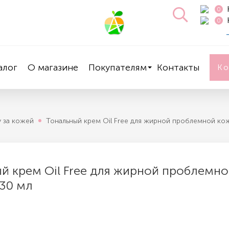
0
0
алог
О магазине
Покупателям
Контакты
К
 за кожей
Тональный крем Oil Free для жирной проблемной ко
й крем Oil Free для жирной проблемн
30 мл