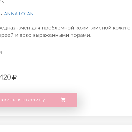
ль
ь:
ANNA LOTAN
редназначен для проблемной кожи, жирной кожи с
ореей и ярко выраженными порами.
и
420
авить в корзину