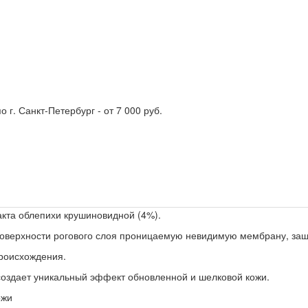
о г. Санкт-Петербург - от 7 000 руб.
кта облепихи крушиновидной (4%).
оверхности рогового слоя проницаемую невидимую мембрану, защ
происхождения.
 создает уникальный эффект обновленной и шелковой кожи.
ожи