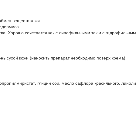
обмен веществ кожи
пидермиса
тва. Хорошо сочетается как с липофильными,так и с гидрофильным
нь сухой кожи (наносить препарат необходимо поверх крема).
опропилмиристат, глицин сои, масло сафлора красильного, линоли