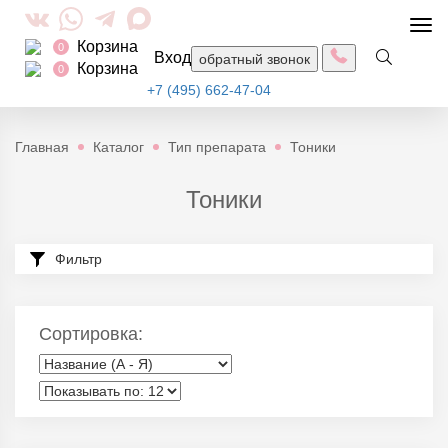
Togg
Корзина
navi
0
Вход
обратный звонок
Корзина
0
+7 (495) 662-47-04
Главная
Каталог
Тип препарата
Тоники
Тоники
Фильтр
Сортировка: