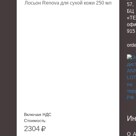
Лосьон Renova для сухой кожи 250 мл
57,
БЦ
«Т
офи
915
ord
Включая НДС
Ин
Стоимость:
2304
О
А