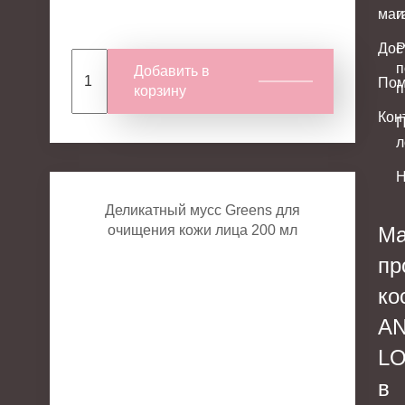
маг
и
Дос
Р
п
Добавить в
По
п
корзину
Кон
П
л
Н
Деликатный мусс Greens для
очищения кожи лица 200 мл
Ма
пр
ко
A
L
в